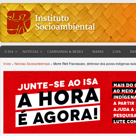
O ISA
NOTÍCIAS
CAMPANHAS & REDES
MAPAS
LOJA
IM
Início
»
Notícias Socioambientais
» Morre Rieli Franciscato, defensor dos povos indígenas iso
Você está aqui