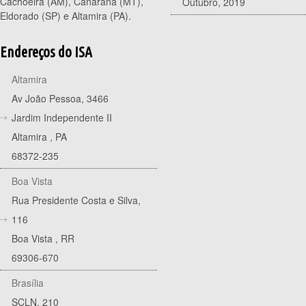
Cachoeira (AM), Canarana (MT),
Outubro, 2019
Eldorado (SP) e Altamira (PA).
Endereços do ISA
Altamira
Av João Pessoa, 3466
Jardim Independente II
Altamira
,
PA
68372-235
Boa Vista
Rua Presidente Costa e Silva,
116
Boa Vista
,
RR
69306-670
Brasília
SCLN, 210