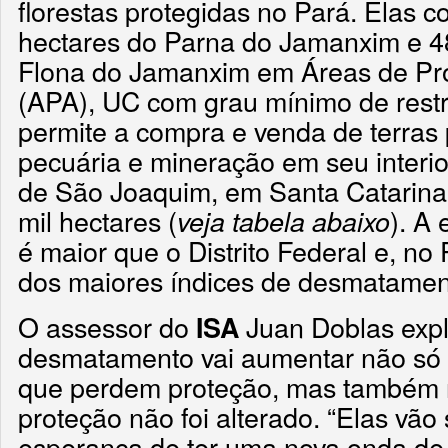
florestas protegidas no Pará. Elas 
hectares do Parna do Jamanxim e 48
Flona do Jamanxim em Áreas de Pr
(APA), UC com grau mínimo de restr
permite a compra e venda de terras p
pecuária e mineração em seu interi
de São Joaquim, em Santa Catarina
mil hectares (
). A
veja tabela abaixo
é maior que o Distrito Federal e, no
dos maiores índices de desmatame
O assessor do
Juan Doblas expl
ISA
desmatamento vai aumentar não só 
que perdem proteção, mas também n
proteção não foi alterado. “Elas vã
esperança de ter uma nova onda de