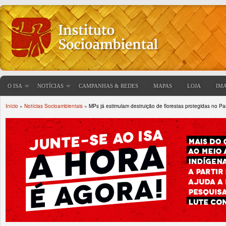
O ISA
NOTÍCIAS
CAMPANHAS & REDES
MAPAS
LOJA
IM
Início
»
Notícias Socioambientais
» MPs já estimulam destruição de florestas protegidas no Pa
Você está aqui