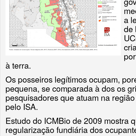
gov
med
a l
de 
UCs
cri
por
à terra.
Os posseiros legítimos ocupam, po
pequena, se comparada à dos os gri
pesquisadores que atuam na região 
pelo ISA.
Estudo do ICMBio de 2009 mostra qu
regularização fundiária dos ocupant