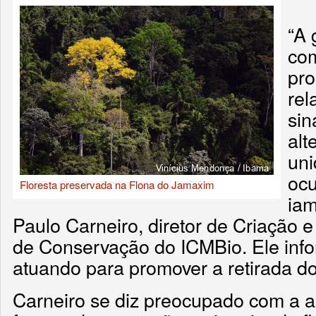
“A 
com
pro
rel
sin
alt
uni
oc
Floresta preservada na Flona do Jamaxim
iam
Paulo Carneiro, diretor de Criação
de Conservação do ICMBio. Ele inf
atuando para promover a retirada d
Carneiro se diz preocupado com a a