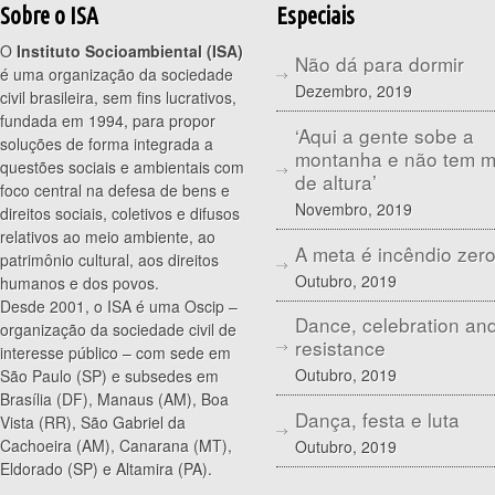
Sobre o ISA
Especiais
O
Instituto Socioambiental (ISA)
Não dá para dormir
é uma organização da sociedade
Dezembro, 2019
civil brasileira, sem fins lucrativos,
fundada em 1994, para propor
‘Aqui a gente sobe a
soluções de forma integrada a
montanha e não tem 
questões sociais e ambientais com
de altura’
foco central na defesa de bens e
Novembro, 2019
direitos sociais, coletivos e difusos
relativos ao meio ambiente, ao
A meta é incêndio zer
patrimônio cultural, aos direitos
Outubro, 2019
humanos e dos povos.
Desde 2001, o ISA é uma Oscip –
Dance, celebration an
organização da sociedade civil de
resistance
interesse público – com sede em
Outubro, 2019
São Paulo (SP) e subsedes em
Brasília (DF), Manaus (AM), Boa
Dança, festa e luta
Vista (RR), São Gabriel da
Cachoeira (AM), Canarana (MT),
Outubro, 2019
Eldorado (SP) e Altamira (PA).