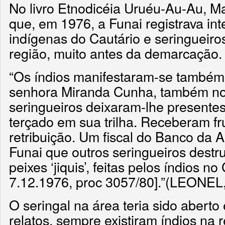
No livro Etnodicéia Uruéu-Au-Au, M
que, em 1976, a Funai registrava int
indígenas do Cautário e seringueir
região, muito antes da demarcação.
“Os índios manifestaram-se também 
senhora Miranda Cunha, também no 
seringueiros deixaram-lhe present
terçado em sua trilha. Receberam fru
retribuição. Um fiscal do Banco da 
Funai que outros seringueiros destr
peixes ‘jiquis’, feitas pelos índios no
7.12.1976, proc 3057/80].”(LEONEL,
O seringal na área teria sido aber
relatos, sempre existiram índios na