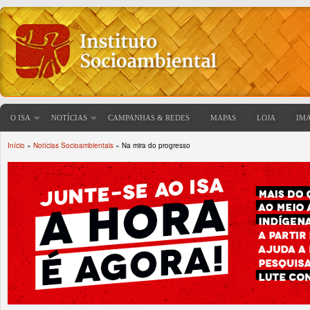
O ISA
NOTÍCIAS
CAMPANHAS & REDES
MAPAS
LOJA
IM
Início
»
Notícias Socioambientais
» Na mira do progresso
Você está aqui