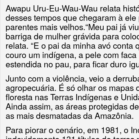
Awapu Uru-Eu-Wau-Wau relata histó
desses tempos que chegaram à ele 
parentes mais velhos.“Meu pai já vi
barriga de mulher grávida para coloc
relata. “E o pai da minha avó conta 
couro um indígena, a pele com faca
estendida no pau, para ficar duro igu
Junto com a violência, veio a derru
agropecuária. É só olhar os mapas 
floresta nas Terras Indígenas e Un
Ainda assim, as áreas protegidas d
as mais desmatadas da Amazônia.
Para piorar o cenário, em 1981, o I
indevidamente 131 títulos de terras