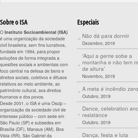
Sobre o ISA
Especiais
O
Instituto Socioambiental (ISA)
Não dá para dormir
é uma organização da sociedade
Dezembro, 2019
civil brasileira, sem fins lucrativos,
fundada em 1994, para propor
‘Aqui a gente sobe a
soluções de forma integrada a
montanha e não tem 
questões sociais e ambientais com
de altura’
foco central na defesa de bens e
Novembro, 2019
direitos sociais, coletivos e difusos
relativos ao meio ambiente, ao
A meta é incêndio zer
patrimônio cultural, aos direitos
Outubro, 2019
humanos e dos povos.
Desde 2001, o ISA é uma Oscip –
Dance, celebration an
organização da sociedade civil de
resistance
interesse público – com sede em
Outubro, 2019
São Paulo (SP) e subsedes em
Brasília (DF), Manaus (AM), Boa
Dança, festa e luta
Vista (RR), São Gabriel da