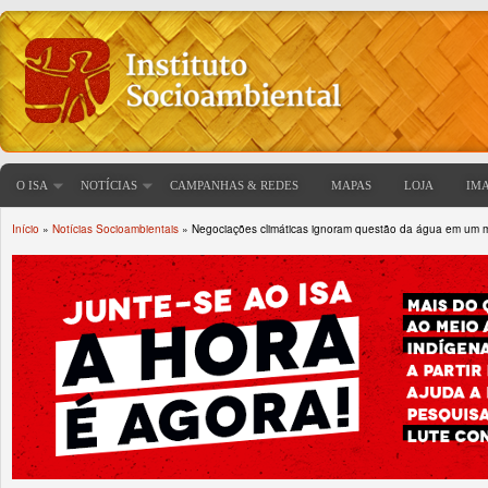
O ISA
NOTÍCIAS
CAMPANHAS & REDES
MAPAS
LOJA
IM
Início
»
Notícias Socioambientais
» Negociações climáticas ignoram questão da água em um 
Você está aqui