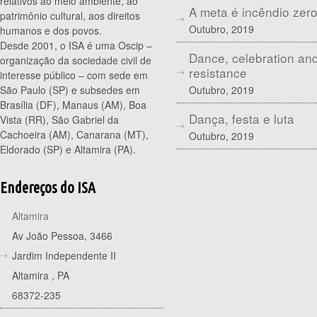
relativos ao meio ambiente, ao
A meta é incêndio zer
patrimônio cultural, aos direitos
Outubro, 2019
humanos e dos povos.
Desde 2001, o ISA é uma Oscip –
Dance, celebration an
organização da sociedade civil de
resistance
interesse público – com sede em
Outubro, 2019
São Paulo (SP) e subsedes em
Brasília (DF), Manaus (AM), Boa
Dança, festa e luta
Vista (RR), São Gabriel da
Cachoeira (AM), Canarana (MT),
Outubro, 2019
Eldorado (SP) e Altamira (PA).
Endereços do ISA
Altamira
Av João Pessoa, 3466
Jardim Independente II
Altamira
,
PA
68372-235