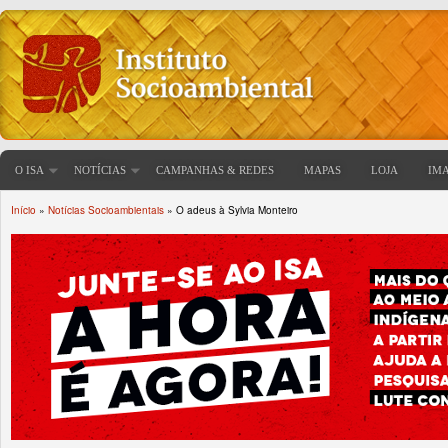
O ISA
NOTÍCIAS
CAMPANHAS & REDES
MAPAS
LOJA
IM
Início
»
Notícias Socioambientais
» O adeus à Sylvia Monteiro
Você está aqui