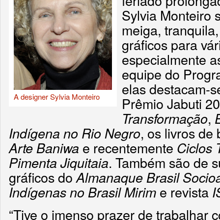
feriado prolong
Sylvia Monteiro s
meiga, tranquila,
gráficos para vá
especialmente a
equipe do Progr
elas destacam-
A designer Sylvia Monteiro
Prêmio Jabuti 2
,
Transformação
, os livros de
Indígena no Rio Negro
e recentemente
Arte Baniwa
Ciclos 
. Também são de su
Pimenta Jiquitaia
gráficos do
Almanaque Brasil Socio
e revista
Indígenas no Brasil Mirim
I
“Tive o imenso prazer de trabalhar 