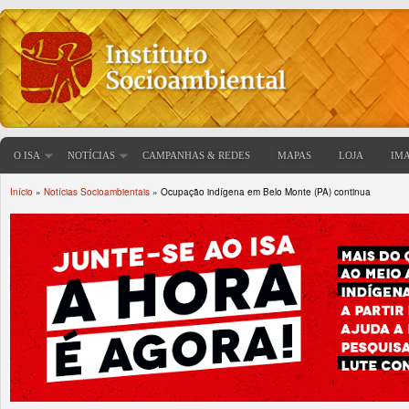
O ISA
NOTÍCIAS
CAMPANHAS & REDES
MAPAS
LOJA
IM
Início
»
Notícias Socioambientais
» Ocupação indígena em Belo Monte (PA) continua
Você está aqui