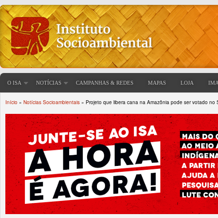
O ISA
NOTÍCIAS
CAMPANHAS & REDES
MAPAS
LOJA
IM
Início
»
Notícias Socioambientais
» Projeto que libera cana na Amazônia pode ser votado no S
Você está aqui