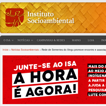
O ISA
NOTÍCIAS
CAMPANHAS & REDES
MAPAS
LOJA
IM
Início
»
Notícias Socioambientais
» Rede de Sementes do Xingu promove encontro e associaçã
Você está aqui