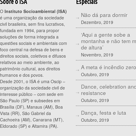
Sobre o ISA
Especiais
O
Instituto Socioambiental (ISA)
Não dá para dormir
é uma organização da sociedade
Dezembro, 2019
civil brasileira, sem fins lucrativos,
fundada em 1994, para propor
‘Aqui a gente sobe a
soluções de forma integrada a
montanha e não tem 
questões sociais e ambientais com
de altura’
foco central na defesa de bens e
Novembro, 2019
direitos sociais, coletivos e difusos
relativos ao meio ambiente, ao
A meta é incêndio zer
patrimônio cultural, aos direitos
Outubro, 2019
humanos e dos povos.
Desde 2001, o ISA é uma Oscip –
Dance, celebration an
organização da sociedade civil de
resistance
interesse público – com sede em
Outubro, 2019
São Paulo (SP) e subsedes em
Brasília (DF), Manaus (AM), Boa
Dança, festa e luta
Vista (RR), São Gabriel da
Cachoeira (AM), Canarana (MT),
Outubro, 2019
Eldorado (SP) e Altamira (PA).