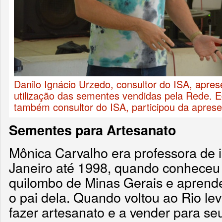
Danilo Ignácio Urzedo, consultor do ISA, apre
utilização das sementes vendidas pela Rede. Ed
também consultor do ISA, participou da apres
Sementes para Artesanato
Mônica Carvalho era professora de i
Janeiro até 1998, quando conhece
quilombo de Minas Gerais e aprend
o pai dela. Quando voltou ao Rio le
fazer artesanato e a vender para se