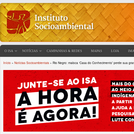
O ISA
NOTÍCIAS
CAMPANHAS & REDES
MAPAS
LOJA
IM
Início
»
Notícias Socioambientais
» Rio Negro: maloca ‘Casa do Conhecimento’ perde sua gr
Você está aqui