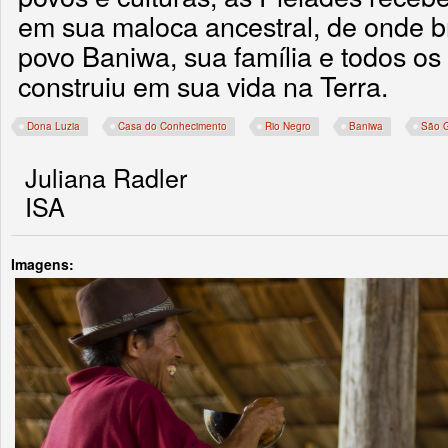
em sua maloca ancestral, de onde br
povo Baniwa, sua família e todos os
construiu em sua vida na Terra.
Dona Luzia
Casa do Conhecimento
Rio Negro
Baniwa
São G
Juliana Radler
ISA
Imagens: