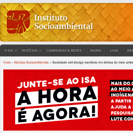
O ISA
NOTÍCIAS
CAMPANHAS & REDES
MAPAS
LOJA
IM
Início
»
Notícias Socioambientais
» Sociedade civil divulga manifesto em defesa do meio ambi
Você está aqui