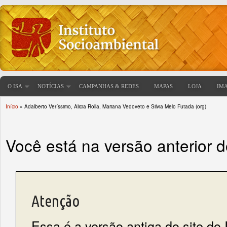
O ISA
NOTÍCIAS
CAMPANHAS & REDES
MAPAS
LOJA
IM
Início
» Adalberto Veríssimo, Alicia Rolla, Mariana Vedoveto e Silvia Melo Futada (org)
Você está aqui
Você está na versão anterior 
Atenção
Essa é a versão antiga do site do 