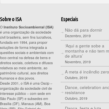
Sobre o ISA
Especiais
O
Instituto Socioambiental (ISA)
Não dá para dormir
é uma organização da sociedade
Dezembro, 2019
civil brasileira, sem fins lucrativos,
fundada em 1994, para propor
‘Aqui a gente sobe a
soluções de forma integrada a
montanha e não tem 
questões sociais e ambientais com
de altura’
foco central na defesa de bens e
Novembro, 2019
direitos sociais, coletivos e difusos
relativos ao meio ambiente, ao
A meta é incêndio zer
patrimônio cultural, aos direitos
Outubro, 2019
humanos e dos povos.
Desde 2001, o ISA é uma Oscip –
Dance, celebration an
organização da sociedade civil de
resistance
interesse público – com sede em
Outubro, 2019
São Paulo (SP) e subsedes em
Brasília (DF), Manaus (AM), Boa
Dança, festa e luta
Vista (RR), São Gabriel da