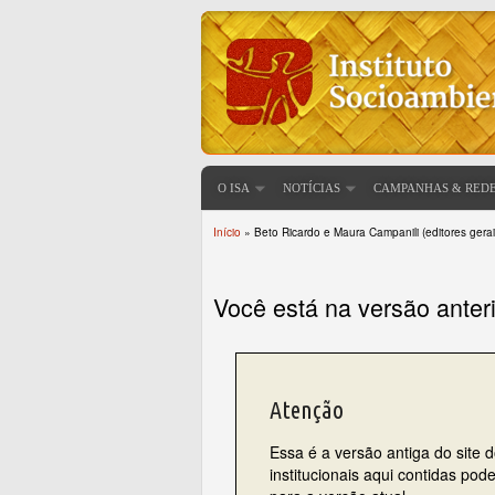
O ISA
NOTÍCIAS
CAMPANHAS & RED
Início
» Beto Ricardo e Maura Campanili (editores gerai
Você está aqui
Você está na versão anter
Atenção
Essa é a versão antiga do site 
institucionais aqui contidas po