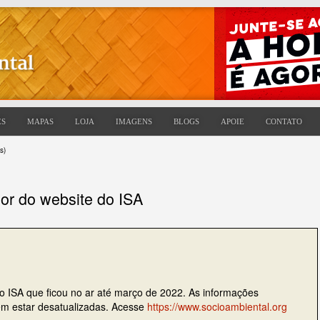
ES
MAPAS
LOJA
IMAGENS
BLOGS
APOIE
CONTATO
s)
ior do website do ISA
do ISA que ficou no ar até março de 2022. As informações
dem estar desatualizadas. Acesse
https://www.socioambiental.org