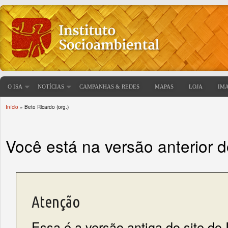
O ISA
NOTÍCIAS
CAMPANHAS & REDES
MAPAS
LOJA
IM
Início
» Beto Ricardo (org.)
Você está aqui
Você está na versão anterior 
Atenção
Essa é a versão antiga do site do 