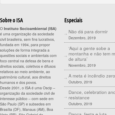
Sobre o ISA
Especiais
O
Instituto Socioambiental (ISA)
Não dá para dormir
é uma organização da sociedade
Dezembro, 2019
civil brasileira, sem fins lucrativos,
fundada em 1994, para propor
‘Aqui a gente sobe a
soluções de forma integrada a
montanha e não tem 
questões sociais e ambientais com
de altura’
foco central na defesa de bens e
Novembro, 2019
direitos sociais, coletivos e difusos
relativos ao meio ambiente, ao
A meta é incêndio zer
patrimônio cultural, aos direitos
Outubro, 2019
humanos e dos povos.
Desde 2001, o ISA é uma Oscip –
Dance, celebration an
organização da sociedade civil de
resistance
interesse público – com sede em
Outubro, 2019
São Paulo (SP) e subsedes em
Brasília (DF), Manaus (AM), Boa
Dança, festa e luta
Vista (RR), São Gabriel da