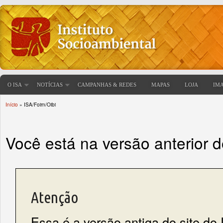
O ISA
NOTÍCIAS
CAMPANHAS & REDES
MAPAS
LOJA
IM
Início
» ISA/Foirn/Oibi
Você está aqui
Você está na versão anterior 
Atenção
Essa é a versão antiga do site do 