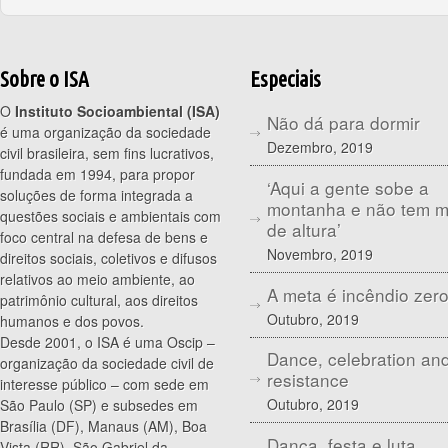
Sobre o ISA
Especiais
O
Instituto Socioambiental (ISA)
Não dá para dormir
é uma organização da sociedade
Dezembro, 2019
civil brasileira, sem fins lucrativos,
fundada em 1994, para propor
‘Aqui a gente sobe a
soluções de forma integrada a
montanha e não tem 
questões sociais e ambientais com
de altura’
foco central na defesa de bens e
Novembro, 2019
direitos sociais, coletivos e difusos
relativos ao meio ambiente, ao
A meta é incêndio zer
patrimônio cultural, aos direitos
Outubro, 2019
humanos e dos povos.
Desde 2001, o ISA é uma Oscip –
Dance, celebration an
organização da sociedade civil de
resistance
interesse público – com sede em
Outubro, 2019
São Paulo (SP) e subsedes em
Brasília (DF), Manaus (AM), Boa
Dança, festa e luta
Vista (RR), São Gabriel da