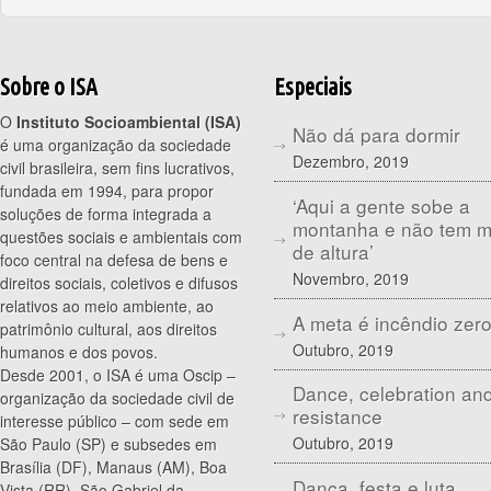
Sobre o ISA
Especiais
O
Instituto Socioambiental (ISA)
Não dá para dormir
é uma organização da sociedade
Dezembro, 2019
civil brasileira, sem fins lucrativos,
fundada em 1994, para propor
‘Aqui a gente sobe a
soluções de forma integrada a
montanha e não tem 
questões sociais e ambientais com
de altura’
foco central na defesa de bens e
Novembro, 2019
direitos sociais, coletivos e difusos
relativos ao meio ambiente, ao
A meta é incêndio zer
patrimônio cultural, aos direitos
Outubro, 2019
humanos e dos povos.
Desde 2001, o ISA é uma Oscip –
Dance, celebration an
organização da sociedade civil de
resistance
interesse público – com sede em
Outubro, 2019
São Paulo (SP) e subsedes em
Brasília (DF), Manaus (AM), Boa
Dança, festa e luta
Vista (RR), São Gabriel da