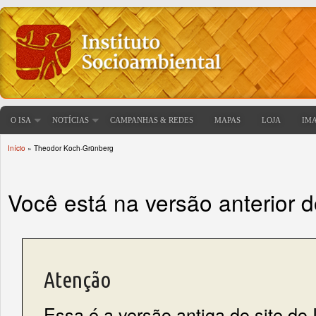
O ISA
NOTÍCIAS
CAMPANHAS & REDES
MAPAS
LOJA
IM
Início
» Theodor Koch-Grünberg
Você está aqui
Você está na versão anterior 
Atenção
Essa é a versão antiga do site do 