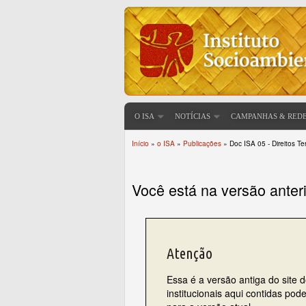
O ISA
NOTÍCIAS
CAMPANHAS & RED
Início
»
o ISA
»
Publicações
» Doc ISA 05 - Direitos Te
Você está aqui
Você está na versão anter
Atenção
Essa é a versão antiga do site 
institucionais aqui contidas po