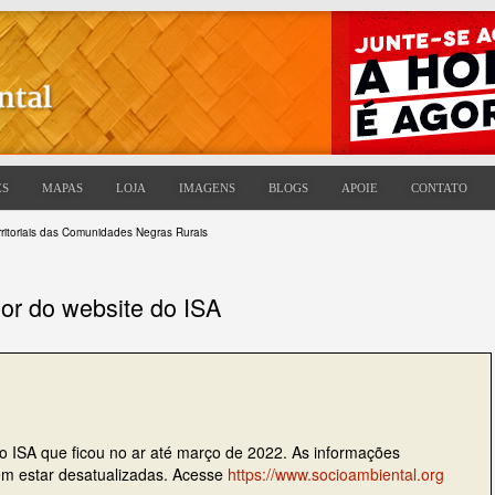
ES
MAPAS
LOJA
IMAGENS
BLOGS
APOIE
CONTATO
rritoriais das Comunidades Negras Rurais
ior do website do ISA
do ISA que ficou no ar até março de 2022. As informações
dem estar desatualizadas. Acesse
https://www.socioambiental.org