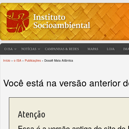
O ISA
NOTÍCIAS
CAMPANHAS & REDES
MAPAS
LOJA
IM
Início
»
o ISA
»
Publicações
» Dossiê Mata Atlântica
Você está aqui
Você está na versão anterior 
Atenção
Essa é a versão antiga do site do 