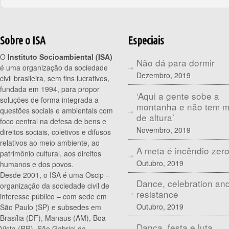
Sobre o ISA
Especiais
O
Instituto Socioambiental (ISA)
Não dá para dormir
é uma organização da sociedade
Dezembro, 2019
civil brasileira, sem fins lucrativos,
fundada em 1994, para propor
‘Aqui a gente sobe a
soluções de forma integrada a
montanha e não tem 
questões sociais e ambientais com
de altura’
foco central na defesa de bens e
Novembro, 2019
direitos sociais, coletivos e difusos
relativos ao meio ambiente, ao
A meta é incêndio zer
patrimônio cultural, aos direitos
Outubro, 2019
humanos e dos povos.
Desde 2001, o ISA é uma Oscip –
Dance, celebration an
organização da sociedade civil de
resistance
interesse público – com sede em
Outubro, 2019
São Paulo (SP) e subsedes em
Brasília (DF), Manaus (AM), Boa
Dança, festa e luta
Vista (RR), São Gabriel da