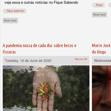
veja essa e outras notícias no Fique Sabendo
Xingu
Fique sabendo
abou
Read more
about Polícia Militar de Rondônia nega apoio a ICMBio e Ibama em operações de 
Read more
A pandemia nossa de cada dia: sobre becos e
Morre José 
fissuras
do Xingu
Blog do ISA
Tuesday, 16 de June de 2020
Wednesday