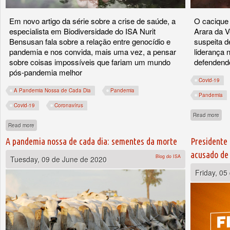
Em novo artigo da série sobre a crise de saúde, a
O cacique 
especialista em Biodiversidade do ISA Nurit
Arara da V
Bensusan fala sobre a relação entre genocídio e
suspeita d
pandemia e nos convida, mais uma vez, a pensar
liderança 
sobre coisas impossíveis que fariam um mundo
defendendo
pós-pandemia melhor
Covid-19
A Pandemia Nossa de Cada Dia
Pandemia
Pandemia
Covid-19
Coronavírus
abou
Read more
about A pandemia nossa de cada dia: sobre becos e fissuras
Read more
A pandemia nossa de cada dia: sementes da morte
Presidente 
acusado de
Blog do ISA
Tuesday, 09 de June de 2020
Friday, 05