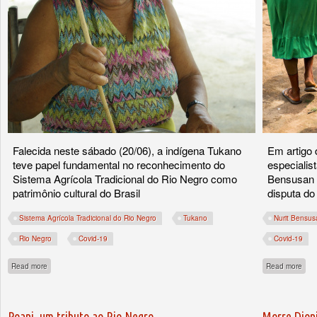
Falecida neste sábado (20/06), a indígena Tukano
Em artigo 
teve papel fundamental no reconhecimento do
especialis
Sistema Agrícola Tradicional do Rio Negro como
Bensusan 
patrimônio cultural do Brasil
disputa do
Sistema Agrícola Tradicional do Rio Negro
Tukano
Nurit Bensus
Rio Negro
Covid-19
Covid-19
about Angelina da Silva Gervásio, guardiã da memória das roças para o futuro
abou
Read more
Read more
Poani, um tributo ao Rio Negro
Morre Dioni