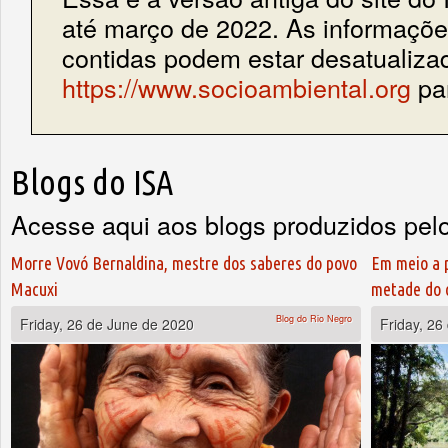
até março de 2022. As informações
contidas podem estar desatualiza
https://www.socioambiental.org
par
Blogs do ISA
Acesse aqui aos blogs produzidos pel
Pages
Morre Vovó Bernaldina, mestre dos saberes do povo
Em meio a 
Macuxi
metade do 
Blog do Rio Negro
Friday, 26 de June de 2020
Friday, 26