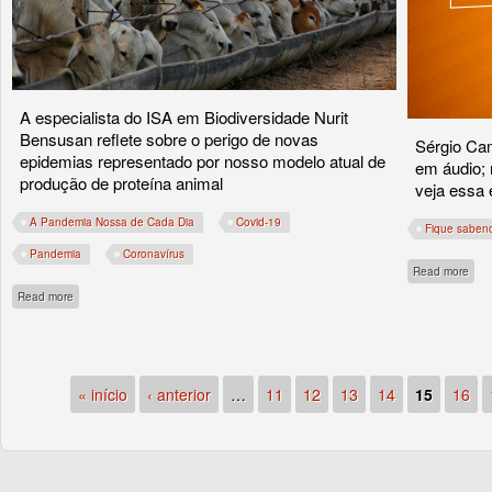
A especialista do ISA em Biodiversidade Nurit
Bensusan reflete sobre o perigo de novas
Sérgio Cam
epidemias representado por nosso modelo atual de
em áudio; 
produção de proteína animal
veja essa 
A Pandemia Nossa de Cada Dia
Covid-19
Fique saben
Pandemia
Coronavírus
abou
Read more
about A pandemia nossa de cada dia: sementes da morte
Read more
« início
‹ anterior
…
11
12
13
14
15
16