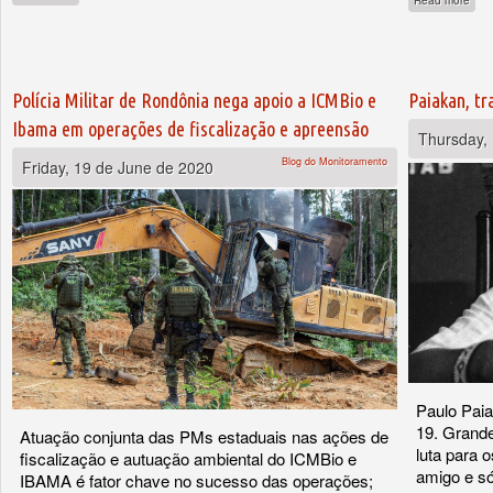
Read more
Polícia Militar de Rondônia nega apoio a ICMBio e
Paiakan, t
Ibama em operações de fiscalização e apreensão
Thursday,
Blog do Monitoramento
Friday, 19 de June de 2020
Paulo Paia
19. Grande
Atuação conjunta das PMs estaduais nas ações de
luta para o
fiscalização e autuação ambiental do ICMBio e
amigo e só
IBAMA é fator chave no sucesso das operações;