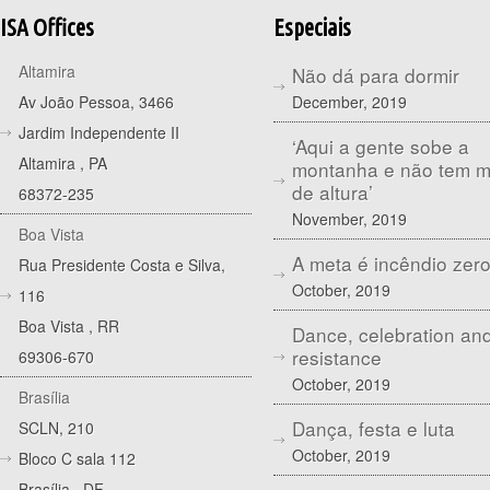
ISA Offices
Especiais
Altamira
Não dá para dormir
December, 2019
Av João Pessoa, 3466
Jardim Independente II
‘Aqui a gente sobe a
Altamira
,
PA
montanha e não tem 
de altura’
68372-235
November, 2019
Boa Vista
A meta é incêndio zer
Rua Presidente Costa e Silva,
October, 2019
116
Boa Vista
,
RR
Dance, celebration an
resistance
69306-670
October, 2019
Brasília
Dança, festa e luta
SCLN, 210
October, 2019
Bloco C sala 112
Brasília
,
DF