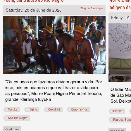
indígena da
Blog do Rio Negro
Saturday, 20 de June de 2020
Friday, 19
"Os estudos que fazemos devem gerar a vida. Por
isso, nós estudamos o que vai trazer a vida para
O líder Ma
as pessoas"; Morre Poani Higino Pimentel Tenório,
de São Ma
grande liderança tuyuka
Sol. Deixo
Tuyuka
Higino
Covid-19
Coronavírus
Dionito
Alto Rio Negro
Raposa Serr
about Poani, um tributo ao Rio Negro
Read more
abou