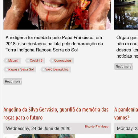
A indígena foi recebida pelo Papa Francisco, em
Órgão gas
2018, e se destacou na luta pela demarcação da
não execut
Terra Indígena Raposa Serra do Sol
desses ite
notícias 
Macuxi
Covid-19
Coronavírus
abou
Read more
Raposa Serra Sol
Vovó Bernaldina
about Morre Vovó Bernaldina, mestre dos saberes do povo Macuxi
Read more
Angelina da Silva Gervásio, guardiã da memória das
A pandemia
roças para o futuro
vamos?
Blog do Rio Negro
Wednesday, 24 de June de 2020
Monday, 2