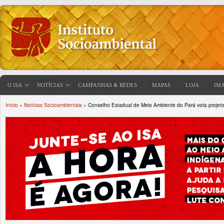
O ISA
NOTÍCIAS
CAMPANHAS & REDES
MAPAS
LOJA
IM
Início
»
Notícias Socioambientais
» Conselho Estadual de Meio Ambiente do Pará vota projet
Você está aqui