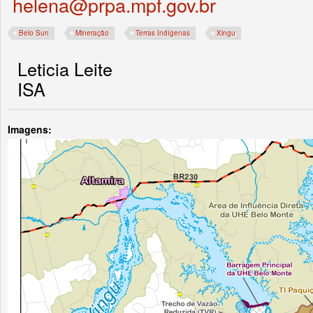
helena@prpa.mpf.gov.br
Belo Sun
Mineração
Terras Indígenas
Xingu
Leticia Leite
ISA
Imagens: