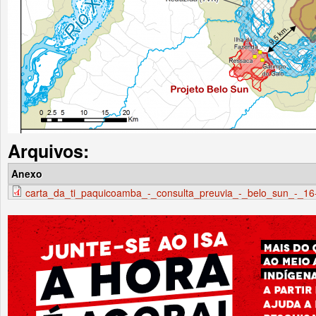
Arquivos:
Anexo
carta_da_ti_paquicoamba_-_consulta_preuvia_-_belo_sun_-_16