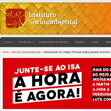
O ISA
NOTÍCIAS
CAMPANHAS & REDES
MAPAS
LOJA
IM
Início
»
Notícias Socioambientais
» Observatório do Código Florestal realiza primeiro encontro
Você está aqui