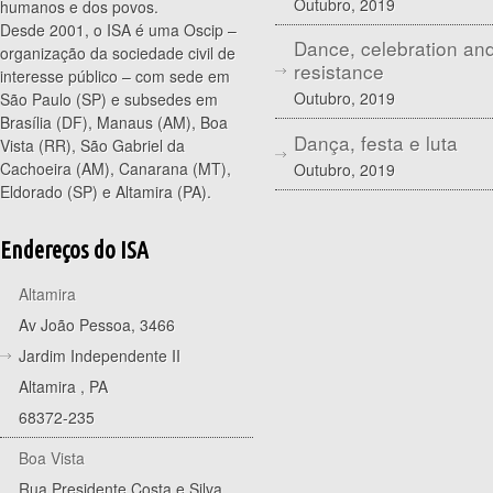
Outubro, 2019
humanos e dos povos.
Desde 2001, o ISA é uma Oscip –
Dance, celebration an
organização da sociedade civil de
resistance
interesse público – com sede em
Outubro, 2019
São Paulo (SP) e subsedes em
Brasília (DF), Manaus (AM), Boa
Dança, festa e luta
Vista (RR), São Gabriel da
Cachoeira (AM), Canarana (MT),
Outubro, 2019
Eldorado (SP) e Altamira (PA).
Endereços do ISA
Altamira
Av João Pessoa, 3466
Jardim Independente II
Altamira
,
PA
68372-235
Boa Vista
Rua Presidente Costa e Silva,