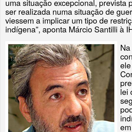
uma situação excepcional, prevista 
ser realizada numa situação de gue
viessem a implicar um tipo de restr
indígena”, aponta Márcio Santilli à 
Na 
con
ele
Con
pre
lei
seg
pod
ind
em 