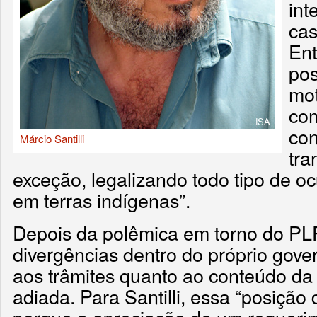
int
cas
Ent
pos
mot
com
con
Márcio Santilli
tr
exceção, legalizando todo tipo de 
em terras indígenas”.
Depois da polêmica em torno do PL
divergências dentro do próprio gove
aos trâmites quanto ao conteúdo da 
adiada. Para Santilli, essa “posiçã