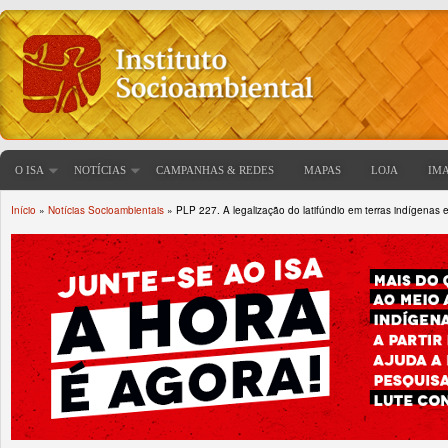
O ISA
NOTÍCIAS
CAMPANHAS & REDES
MAPAS
LOJA
IM
Início
»
Notícias Socioambientais
» PLP 227. A legalização do latifúndio em terras indígenas e
Você está aqui