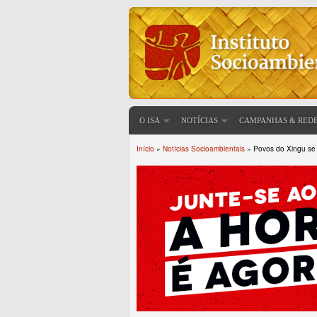
O ISA
NOTÍCIAS
CAMPANHAS & RED
Início
»
Notícias Socioambientais
» Povos do Xingu se 
Você está aqui