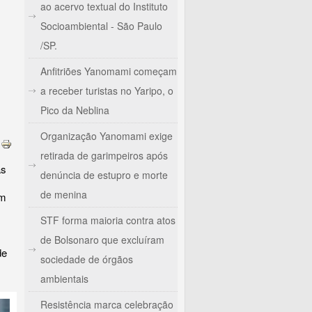
ao acervo textual do Instituto
Socioambiental - São Paulo
/SP.
Anfitriões Yanomami começam
a receber turistas no Yaripo, o
Pico da Neblina
Organização Yanomami exige
retirada de garimpeiros após
as
denúncia de estupro e morte
de menina
om
STF forma maioria contra atos
de Bolsonaro que excluíram
de
sociedade de órgãos
ambientais
Resistência marca celebração