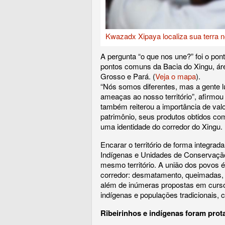
Kwazadx Xipaya localiza sua terra 
A pergunta “o que nos une?” foi o pont
pontos comuns da Bacia do Xingu, ár
Grosso e Pará. (
Veja o mapa
).
“Nós somos diferentes, mas a gente l
ameaças ao nosso território”, afirmou 
também reiterou a importância de val
patrimônio, seus produtos obtidos com
uma identidade do corredor do Xingu.
Encarar o território de forma integra
Indígenas e Unidades de Conservação
mesmo território. A união dos povos 
corredor: desmatamento, queimadas, gr
além de inúmeras propostas em curso 
indígenas e populações tradicionais,
Ribeirinhos e indígenas foram prot