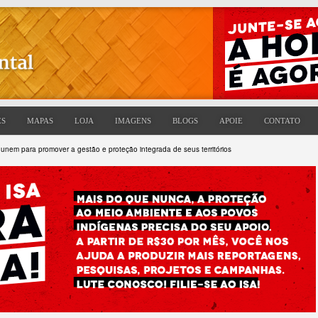
ES
MAPAS
LOJA
IMAGENS
BLOGS
APOIE
CONTATO
unem para promover a gestão e proteção integrada de seus territórios