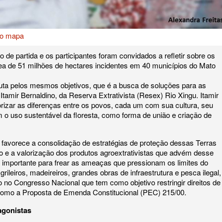
no mapa
o de partida e os participantes foram convidados a refletir sobre os
ea de 51 milhões de hectares incidentes em 40 municípios do Mato
uta pelos mesmos objetivos, que é a busca de soluções para as
Itamir Bernaldino, da Reserva Extrativista (Resex) Rio Xingu. Itamir
orizar as diferenças entre os povos, cada um com sua cultura, seu
 o uso sustentável da floresta, como forma de união e criação de
da favorece a consolidação de estratégias de proteção dessas Terras
 e a valorização dos produtos agroextrativistas que advém desse
é importante para frear as ameaças que pressionam os limites do
ileiros, madeireiros, grandes obras de infraestrutura e pesca ilegal,
no Congresso Nacional que tem como objetivo restringir direitos de
 como a Proposta de Emenda Constitucional (PEC) 215/00.
agonistas