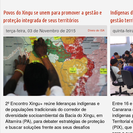
Povos do Xingu se unem para promover a gestão e
Indígenas d
proteção integrada de seus territórios
gestão terri
terça-feira, 03 de Novembro de 2015
quinta-fei
Direto do ISA
2º Encontro Xingu+ reúne lideranças indígenas e
Entre 16 e
de populações tradicionais do corredor de
Canarana (
diversidade socioambiental da Bacia do Xingu, em
indígenas 
Altamira (PA), para debater estratégias de proteção
Territoria
e buscar soluções frente aos seus desafios
(PIX), que
para a sust