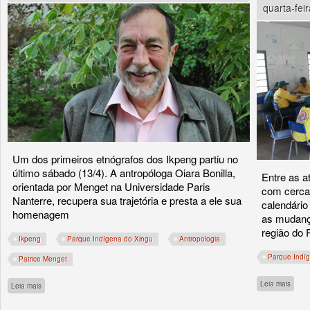
quarta-fei
Um dos primeiros etnógrafos dos Ikpeng partiu no
último sábado (13/4). A antropóloga Oiara Bonilla,
Entre as a
orientada por Menget na Universidade Paris
com cerca 
Nanterre, recupera sua trajetória e presta a ele sua
calendário
homenagem
as mudanç
região do 
Ikpeng
Parque Indígena do Xingu
Antropologia
Parque Indí
Patrice Menget
sobre
Leia mais
sobre Morre o antropólogo Patrick Menget (1942-2019)
Leia mais