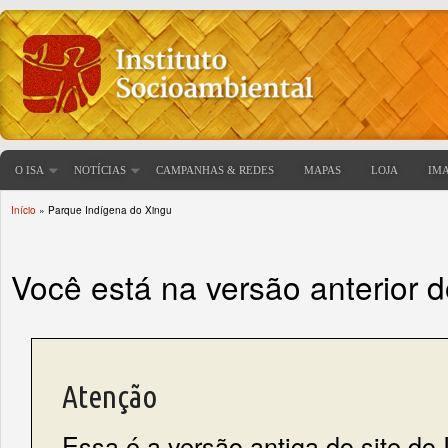
O ISA
NOTÍCIAS
CAMPANHAS & REDES
MAPAS
LOJA
IM
Início
» Parque Indígena do Xingu
Você está aqui
Você está na versão anterior 
Atenção
Essa é a versão antiga do site do 