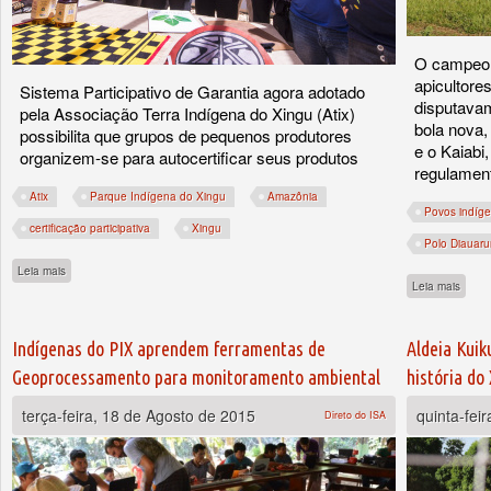
O campeona
apicultore
Sistema Participativo de Garantia agora adotado
disputavam
pela Associação Terra Indígena do Xingu (Atix)
bola nova,
possibilita que grupos de pequenos produtores
e o Kaiabi
organizem-se para autocertificar seus produtos
regulament
Atix
Parque Indígena do Xingu
Amazônia
Povos indíg
certificação participativa
Xingu
Polo Diauar
sobre Índios do Xingu conquistam autonomia para colocar produtos orgânicos na me
Leia mais
sobre
Leia mais
Indígenas do PIX aprendem ferramentas de
Aldeia Kuik
Geoprocessamento para monitoramento ambiental
história do
terça-feira, 18 de Agosto de 2015
quinta-fei
Direto do ISA