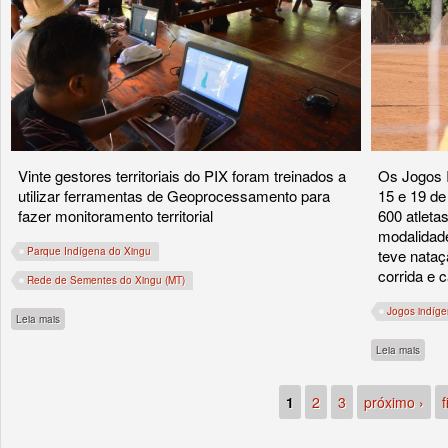
Vinte gestores territoriais do PIX foram treinados a
Os Jogos I
utilizar ferramentas de Geoprocessamento para
15 e 19 de
fazer monitoramento territorial
600 atleta
modalidade
Parque Indígena do Xingu
teve nataç
corrida e 
Rede de Sementes do Xingu (MT)
Jogos indíg
sobre Indígenas do PIX aprendem ferramentas de Geoprocessamento para monito
Leia mais
sobre
Leia mais
1
2
3
próximo ›