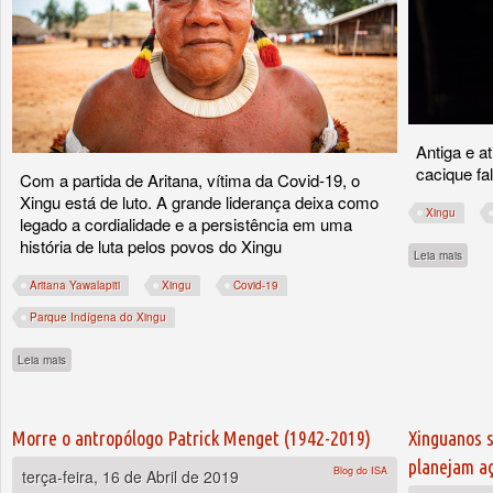
Antiga e a
cacique f
Com a partida de Aritana, vítima da Covid-19, o
Xingu está de luto. A grande liderança deixa como
Xingu
legado a cordialidade e a persistência em uma
história de luta pelos povos do Xingu
sobre
Leia mais
Aritana Yawalapiti
Xingu
Covid-19
Parque Indígena do Xingu
sobre Aritana Yawalapiti, grande lutador e articulador de mundos
Leia mais
Morre o antropólogo Patrick Menget (1942-2019)
Xinguanos 
planejam a
Blog do ISA
terça-feira, 16 de Abril de 2019