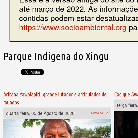
até março de 2022. As informações
contidas podem estar desatualiza
https://www.socioambiental.org
par
Parque Indígena do Xingu
Páginas
Aritana Yawalapiti, grande lutador e articulador de
Cacique Aw
mundos
terça-feir
quarta-feira, 05 de Agosto de 2020
Direto do ISA