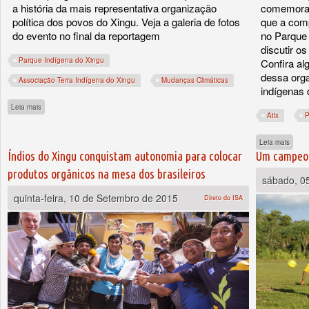
a história da mais representativa organização
comemoran
política dos povos do Xingu. Veja a galeria de fotos
que a com
do evento no final da reportagem
no Parque
discutir o
Parque Indígena do Xingu
Confira al
dessa orga
Associação Terra Indígena do Xingu
Mudanças Climáticas
indígenas 
sobre Associação Terra Indígena do Xingu celebra 20 anos de história
Leia mais
Atix
P
sobre
Leia mais
Índios do Xingu conquistam autonomia para colocar
Um campeon
produtos orgânicos na mesa dos brasileiros
sábado, 0
quinta-feira, 10 de Setembro de 2015
Direto do ISA