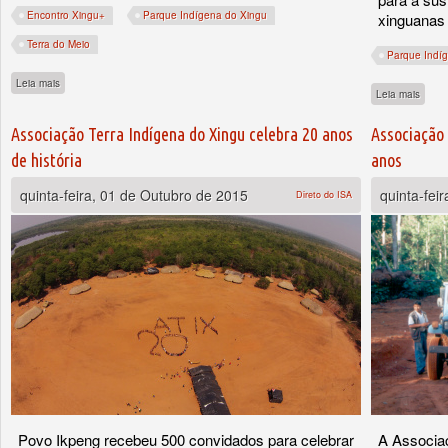
Encontro Xingu+
Parque Indígena do Xingu
xinguanas
Terra do Meio
Parque Indí
sobre Povos do Xingu se unem para promover a gestão e proteção integrada de seus
Leia mais
sobre 
Leia mais
Associação Terra Indígena do Xingu celebra 20 anos
Associação 
de história
anos
quinta-feira, 01 de Outubro de 2015
quinta-fei
Direto do ISA
Povo Ikpeng recebeu 500 convidados para celebrar
A Associaç