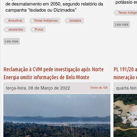
potássio e
de desmatamento em 2050, segundo relatório da
campanha “Isolados ou Dizimados”
Terras Indíg
Amazônia
Terras Indígenas
Isolados
sobre
Leia mais
Jacareúba
Purus
sobre Desmatamento pode quadruplicar em território de isolados no sul do Amazon
Leia mais
Reclamação à CVM pede investigação após Norte
PL 191/20 a
Energia omitir informações de Belo Monte
mineração 
terça-feira, 08 de Março de 2022
quarta-fei
Direto do ISA