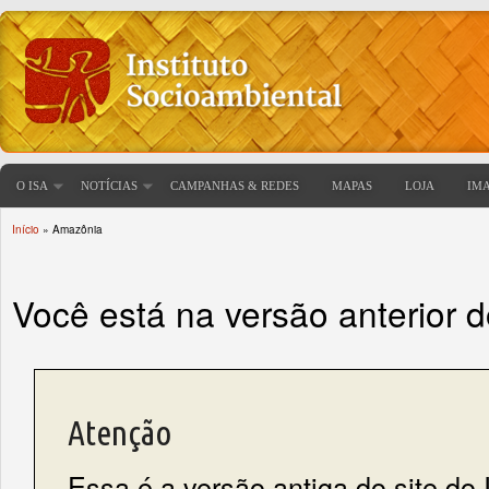
O ISA
NOTÍCIAS
CAMPANHAS & REDES
MAPAS
LOJA
IM
Início
» Amazônia
Você está aqui
Você está na versão anterior 
Atenção
Essa é a versão antiga do site do 