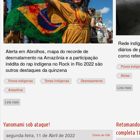
Rede indí
diários de
Alerta em Abrolhos, mapa do recorde de
como refer
desmatamento na Amazônia e a participação
inédita do rap indígena no Rock in Rio 2022 são
Povos indíg
outros destaques da quinzena
Aimas
Povos indígenas
Terras Indígenas
Desmatamento
sobre
Leia mais
Amazônia
sobre Fique Sabendo: investimento para indígenas, quilombolas e igualdade racial
Leia mais
Yanomami sob ataque!
Retomando 
completa 18
segunda-feira, 11 de Abril de 2022
Direto do ISA