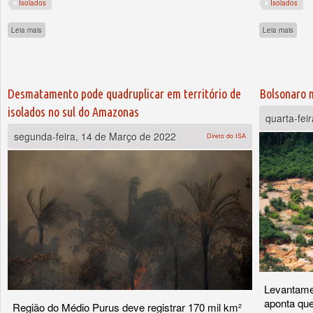
Isolados
Isolados
sobre Desmatamento avança em Terras Indígenas com isolados
sobre
Leia mais
Leia mais
Desmatamento pode quadruplicar em território de
Bolsonaro m
isolados no sul do Amazonas
quarta-fei
segunda-feira, 14 de Março de 2022
Direto do ISA
Levantamen
aponta que
Região do Médio Purus deve registrar 170 mil km²