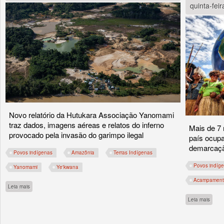
quinta-feir
Novo relatório da Hutukara Associação Yanomami
traz dados, imagens aéreas e relatos do inferno
Mais de 7 
provocado pela invasão do garimpo ilegal
país ocupa
demarcação
Povos indígenas
Amazônia
Terras Indígenas
Povos indíg
Yanomami
Ye'kwana
Acampamento
sobre Yanomami sob ataque!
Leia mais
sobre
Leia mais