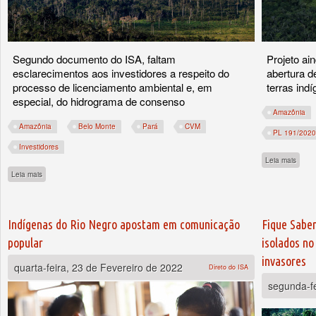
Segundo documento do ISA, faltam
Projeto ain
esclarecimentos aos investidores a respeito do
abertura d
processo de licenciamento ambiental e, em
terras indí
especial, do hidrograma de consenso
Amazônia
Amazônia
Belo Monte
Pará
CVM
PL 191/2020
Investidores
sobre
Leia mais
sobre Reclamação à CVM pede investigação após Norte Energia omitir informaçõe
Leia mais
Indígenas do Rio Negro apostam em comunicação
Fique Saben
popular
isolados no
invasores
quarta-feira, 23 de Fevereiro de 2022
Direto do ISA
segunda-fe