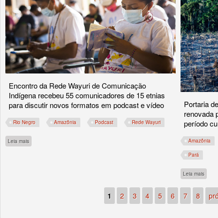
Encontro da Rede Wayuri de Comunicação
Indígena recebeu 55 comunicadores de 15 etnias
Portaria de
para discutir novos formatos em podcast e vídeo
renovada 
período cu
Rio Negro
Amazônia
Podcast
Rede Wayuri
sobre Indígenas do Rio Negro apostam em comunicação popular
Amazônia
Leia mais
Pará
sobre
Leia mais
1
2
3
4
5
6
7
8
pr