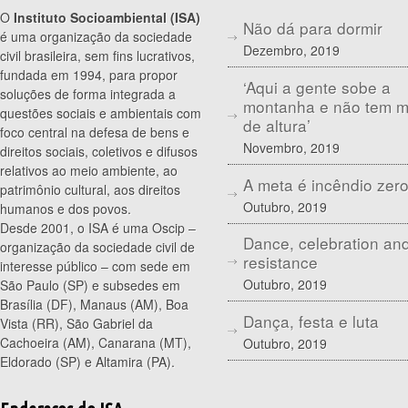
O
Instituto Socioambiental (ISA)
Não dá para dormir
é uma organização da sociedade
Dezembro, 2019
civil brasileira, sem fins lucrativos,
fundada em 1994, para propor
‘Aqui a gente sobe a
soluções de forma integrada a
montanha e não tem 
questões sociais e ambientais com
de altura’
foco central na defesa de bens e
Novembro, 2019
direitos sociais, coletivos e difusos
relativos ao meio ambiente, ao
A meta é incêndio zer
patrimônio cultural, aos direitos
Outubro, 2019
humanos e dos povos.
Desde 2001, o ISA é uma Oscip –
Dance, celebration an
organização da sociedade civil de
resistance
interesse público – com sede em
Outubro, 2019
São Paulo (SP) e subsedes em
Brasília (DF), Manaus (AM), Boa
Dança, festa e luta
Vista (RR), São Gabriel da
Cachoeira (AM), Canarana (MT),
Outubro, 2019
Eldorado (SP) e Altamira (PA).