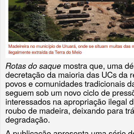
Madeireira no município de Uruará, onde se situam muitas das
ilegalmente extraída da Terra do Meio
mostra que, uma dé
Rotas do saque
decretação da maioria das UCs da reg
povos e comunidades tradicionais d
seguem sob um novo ciclo de press
interessados na apropriação ilegal d
roubo de madeira, deixando para trá
degradação.
A publicação apresenta uma série d