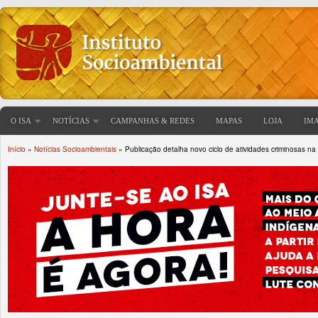
O ISA
NOTÍCIAS
CAMPANHAS & REDES
MAPAS
LOJA
IM
Início
»
Notícias Socioambientais
» Publicação detalha novo ciclo de atividades criminosas na 
Você está aqui