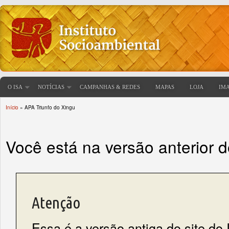
O ISA
NOTÍCIAS
CAMPANHAS & REDES
MAPAS
LOJA
IM
Início
» APA Triunfo do Xingu
Você está aqui
Você está na versão anterior 
Atenção
Essa é a versão antiga do site do 