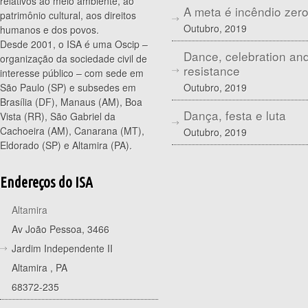
relativos ao meio ambiente, ao
A meta é incêndio zer
patrimônio cultural, aos direitos
Outubro, 2019
humanos e dos povos.
Desde 2001, o ISA é uma Oscip –
Dance, celebration an
organização da sociedade civil de
resistance
interesse público – com sede em
Outubro, 2019
São Paulo (SP) e subsedes em
Brasília (DF), Manaus (AM), Boa
Dança, festa e luta
Vista (RR), São Gabriel da
Cachoeira (AM), Canarana (MT),
Outubro, 2019
Eldorado (SP) e Altamira (PA).
Endereços do ISA
Altamira
Av João Pessoa, 3466
Jardim Independente II
Altamira
,
PA
68372-235