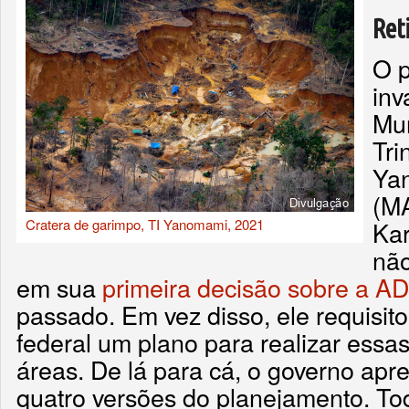
Ret
O p
inv
Mu
Tri
Yan
(MA
Cratera de garimpo, TI Yanomami, 2021
Kar
não
em sua
primeira decisão sobre a A
passado. Em vez disso, ele requisit
federal um plano para realizar essa
áreas. De lá para cá, o governo ap
quatro versões do planejamento. To