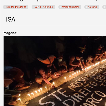
Direitos Indígenas
ADPF 709/2020
Marco temporal
Xokleng
ISA
Imagens: