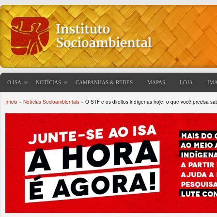
O ISA
NOTÍCIAS
CAMPANHAS & REDES
MAPAS
LOJA
IM
Início
»
Notícias Socioambientais
» O STF e os direitos indígenas hoje: o que você precisa sa
Você está aqui