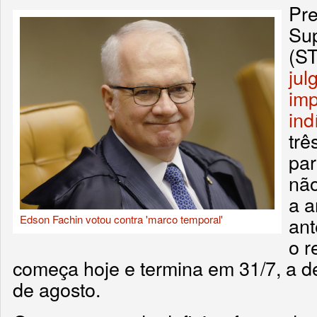
Pre
Sup
(ST
jul
imp
ind
trê
par
não
a a
Edson Fachin votou contra 'marco temporal'
ant
o r
começa hoje e termina em 31/7, a de
de agosto.