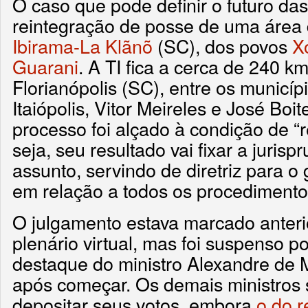
O caso que pode definir o futuro d
reintegração de posse de uma área
Ibirama-La Klãnõ
(SC), dos povos
X
Guarani
. A TI fica a cerca de 240 k
Florianópolis (SC), entre os municíp
Itaiópolis, Vitor Meireles e José Boi
processo foi alçado à condição de “
seja, seu resultado vai fixar a juris
assunto, servindo de diretriz para o 
em relação a todos os procedimento
O julgamento estava marcado anter
plenário virtual, mas foi suspenso 
destaque do ministro Alexandre de 
após começar. Os demais ministros
depositar seus votos, embora
o do r