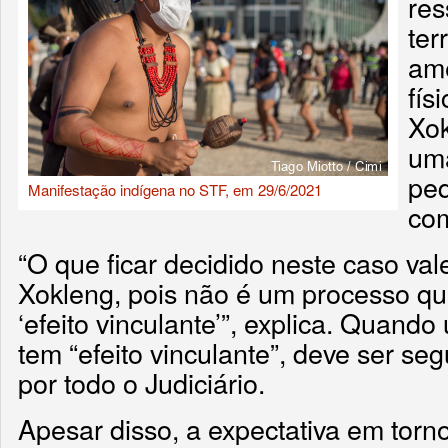
res
ter
ame
fís
Xok
um
peq
Manifestação indígena no STF, em 29/6/2021
com
“O que ficar decidido neste caso val
Xokleng, pois não é um processo q
‘efeito vinculante’”, explica. Quan
tem “efeito vinculante”, deve ser se
por todo o Judiciário.
Apesar disso, a expectativa em tor