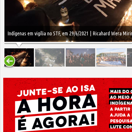
Indígenas em vigília no STF, em 29/6/2021 | Ricahard Wera Mir