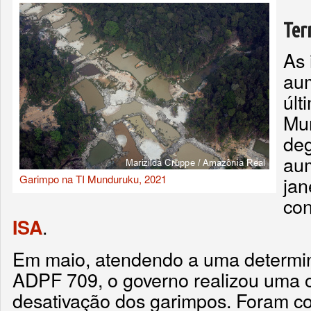
Ter
As
aum
últ
Mun
deg
au
Garimpo na TI Munduruku, 2021
jan
co
.
ISA
Em maio, atendendo a uma determi
ADPF 709, o governo realizou uma 
desativação dos garimpos. Foram co