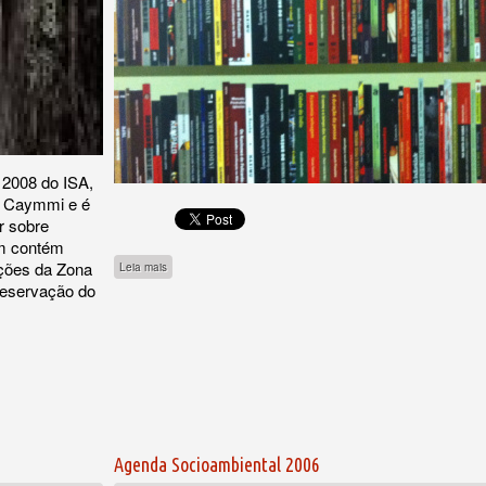
a 2008 do ISA,
l Caymmi e é
r sobre
ém contém
ições da Zona
sobre Almanaque Socioambiental - Parque Indígena do Xingu
Leia mais
reservação do
Agenda Socioambiental 2006