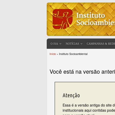
O ISA
NOTÍCIAS
CAMPANHAS & RED
Início
» Instituto Socioambiental
Você está aqui
Você está na versão anter
Atenção
Essa é a versão antiga do site 
institucionais aqui contidas po