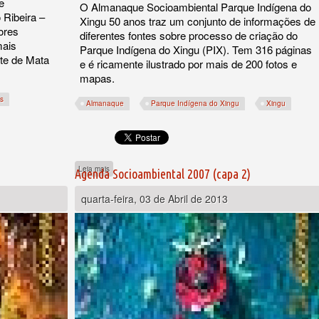
e
O Almanaque Socioambiental Parque Indígena do
Ribeira –
Xingu 50 anos traz um conjunto de informações de
ores
diferentes fontes sobre processo de criação do
mais
Parque Indígena do Xingu (PIX). Tem 316 páginas
te de Mata
e é ricamente ilustrado por mais de 200 fotos e
mapas.
s
Almanaque
Parque Indígena do Xingu
Xingu
sobre Almanaque Socioambiental Parque Indígena do Xingu 5
Leia mais
Agenda Socioambiental 2007 (capa 2)
ale do Ribeira
quarta-feira, 03 de Abril de 2013