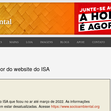
ES
MAPAS
LOJA
IMAGENS
BLOGS
APOIE
CONTATO
ior do website do ISA
do ISA que ficou no ar até março de 2022. As informações
dem estar desatualizadas. Acesse
https://www.socioambiental.org