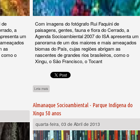
i de
Com imagens do fotógrafo Rui Faquini de
errado, a
paisagens, gentes, fauna e flora do Cerrado, a
apresenta um
Agenda Socioambiental 2007 do ISA apresenta um
s ameaçados
panorama de um dos maiores e mais ameaçados
m as
biomas do País, cujas regiões abrigam as
, como o
nascentes de grandes rios brasileiros, como o
Xingu, o São Francisco, o Tocant
)
sobre Agenda Socioambiental 2007 (capa 2)
Leia mais
Almanaque Socioambiental - Parque Indígena do
Xingu 50 anos
quarta-feira, 03 de Abril de 2013