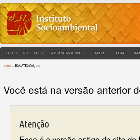
O ISA
NOTÍCIAS
CAMPANHAS & REDES
MAPAS
LOJA
IM
Início
» ISA/ATIX/Colgate
Você está aqui
Você está na versão anterior 
Atenção
Essa é a versão antiga do site do 