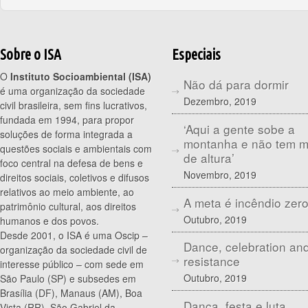
Sobre o ISA
Especiais
O
Instituto Socioambiental (ISA)
Não dá para dormir
é uma organização da sociedade
Dezembro, 2019
civil brasileira, sem fins lucrativos,
fundada em 1994, para propor
‘Aqui a gente sobe a
soluções de forma integrada a
montanha e não tem 
questões sociais e ambientais com
de altura’
foco central na defesa de bens e
Novembro, 2019
direitos sociais, coletivos e difusos
relativos ao meio ambiente, ao
A meta é incêndio zer
patrimônio cultural, aos direitos
Outubro, 2019
humanos e dos povos.
Desde 2001, o ISA é uma Oscip –
Dance, celebration an
organização da sociedade civil de
resistance
interesse público – com sede em
Outubro, 2019
São Paulo (SP) e subsedes em
Brasília (DF), Manaus (AM), Boa
Dança, festa e luta
Vista (RR), São Gabriel da