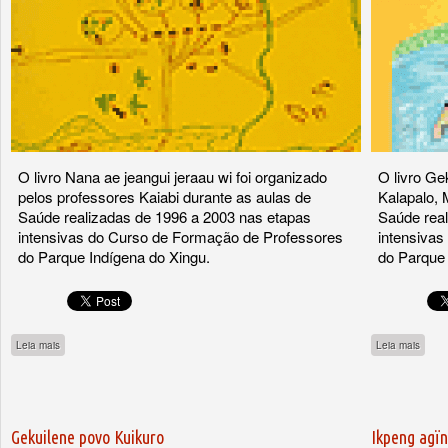
O livro Nana ae jeangui jeraau wi foi organizado
O livro Ge
pelos professores Kaiabi durante as aulas de
Kalapalo, 
Saúde realizadas de 1996 a 2003 nas etapas
Saúde real
intensivas do Curso de Formação de Professores
intensiva
do Parque Indígena do Xingu.
do Parque 
sobre Nana ae jeangui jeraau wi
sobre
Leia mais
Leia mais
Gekuilene povo Kuikuro
Ikpeng agï