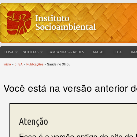
O ISA
NOTÍCIAS
CAMPANHAS & REDES
MAPAS
LOJA
IM
Início
»
o ISA
»
Publicações
» Saúde no Xingu
Você está aqui
Você está na versão anterior 
Atenção
Essa é a versão antiga do site do 