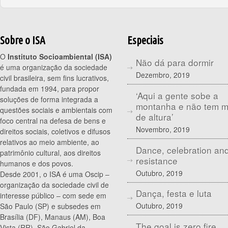
Sobre o ISA
Especiais
O
Instituto Socioambiental (ISA)
Não dá para dormir
é uma organização da sociedade
Dezembro, 2019
civil brasileira, sem fins lucrativos,
fundada em 1994, para propor
‘Aqui a gente sobe a
soluções de forma integrada a
montanha e não tem 
questões sociais e ambientais com
de altura’
foco central na defesa de bens e
Novembro, 2019
direitos sociais, coletivos e difusos
relativos ao meio ambiente, ao
Dance, celebration an
patrimônio cultural, aos direitos
resistance
humanos e dos povos.
Outubro, 2019
Desde 2001, o ISA é uma Oscip –
organização da sociedade civil de
Dança, festa e luta
interesse público – com sede em
Outubro, 2019
São Paulo (SP) e subsedes em
Brasília (DF), Manaus (AM), Boa
The goal is zero fire
Vista (RR), São Gabriel da