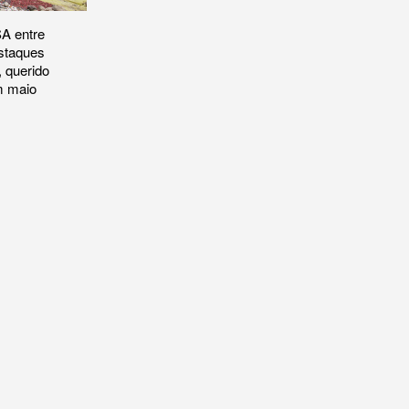
SA entre
estaques
 querido
m maio
do ISA