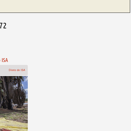
72
o ISA
Direto do ISA