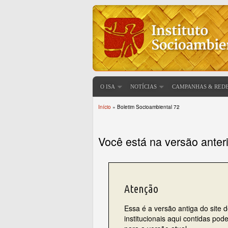
O ISA
NOTÍCIAS
CAMPANHAS & RED
Início
» Boletim Socioambiental 72
Você está aqui
Você está na versão anter
Atenção
Essa é a versão antiga do site 
institucionais aqui contidas po