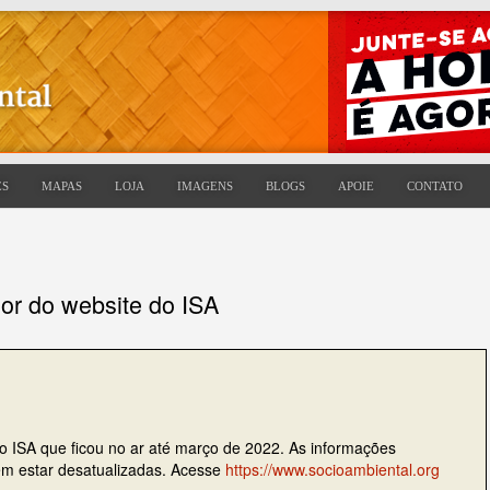
ES
MAPAS
LOJA
IMAGENS
BLOGS
APOIE
CONTATO
ior do website do ISA
do ISA que ficou no ar até março de 2022. As informações
dem estar desatualizadas. Acesse
https://www.socioambiental.org