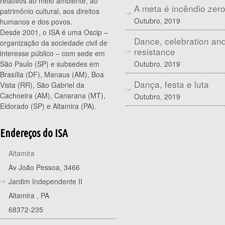
relativos ao meio ambiente, ao
A meta é incêndio zer
patrimônio cultural, aos direitos
Outubro, 2019
humanos e dos povos.
Desde 2001, o ISA é uma Oscip –
Dance, celebration an
organização da sociedade civil de
resistance
interesse público – com sede em
Outubro, 2019
São Paulo (SP) e subsedes em
Brasília (DF), Manaus (AM), Boa
Dança, festa e luta
Vista (RR), São Gabriel da
Cachoeira (AM), Canarana (MT),
Outubro, 2019
Eldorado (SP) e Altamira (PA).
Endereços do ISA
Altamira
Av João Pessoa, 3466
Jardim Independente II
Altamira
,
PA
68372-235