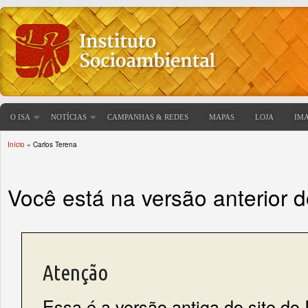
O ISA
NOTÍCIAS
CAMPANHAS & REDES
MAPAS
LOJA
IM
Início
» Carlos Terena
Você está aqui
Você está na versão anterior 
Atenção
Essa é a versão antiga do site do 