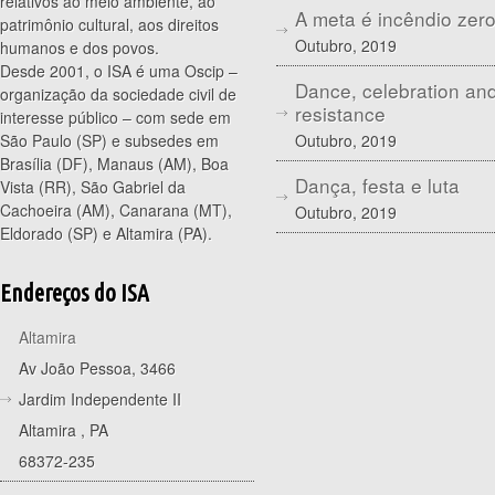
relativos ao meio ambiente, ao
A meta é incêndio zer
patrimônio cultural, aos direitos
Outubro, 2019
humanos e dos povos.
Desde 2001, o ISA é uma Oscip –
Dance, celebration an
organização da sociedade civil de
resistance
interesse público – com sede em
Outubro, 2019
São Paulo (SP) e subsedes em
Brasília (DF), Manaus (AM), Boa
Dança, festa e luta
Vista (RR), São Gabriel da
Cachoeira (AM), Canarana (MT),
Outubro, 2019
Eldorado (SP) e Altamira (PA).
Endereços do ISA
Altamira
Av João Pessoa, 3466
Jardim Independente II
Altamira
,
PA
68372-235