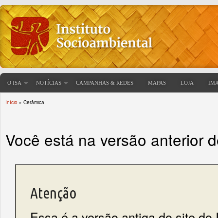
O ISA
NOTÍCIAS
CAMPANHAS & REDES
MAPAS
LOJA
IM
Início
» Cerâmica
Você está aqui
Você está na versão anterior 
Atenção
Essa é a versão antiga do site do 