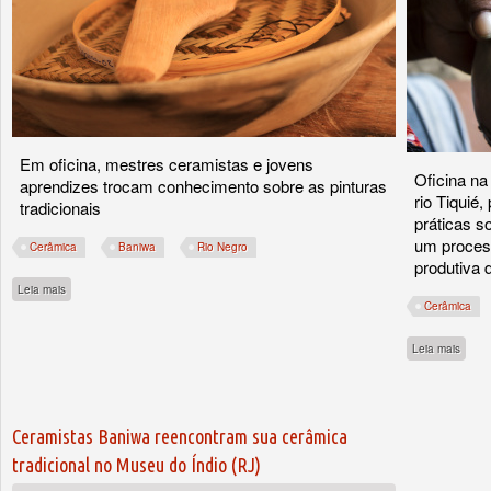
Em oficina, mestres ceramistas e jovens
Oficina na
aprendizes trocam conhecimento sobre as pinturas
rio Tiquié
tradicionais
práticas s
um proces
Cerâmica
Baniwa
Rio Negro
produtiva 
sobre O passado e o futuro por meio da cerâmica Baniwa
Leia mais
Cerâmica
sobre
Leia mais
Ceramistas Baniwa reencontram sua cerâmica
tradicional no Museu do Índio (RJ)