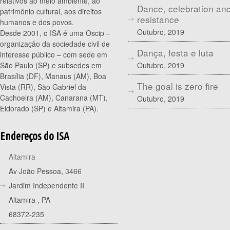
relativos ao meio ambiente, ao
Dance, celebration an
patrimônio cultural, aos direitos
resistance
humanos e dos povos.
Outubro, 2019
Desde 2001, o ISA é uma Oscip –
organização da sociedade civil de
Dança, festa e luta
interesse público – com sede em
Outubro, 2019
São Paulo (SP) e subsedes em
Brasília (DF), Manaus (AM), Boa
The goal is zero fire
Vista (RR), São Gabriel da
Cachoeira (AM), Canarana (MT),
Outubro, 2019
Eldorado (SP) e Altamira (PA).
Endereços do ISA
Altamira
Av João Pessoa, 3466
Jardim Independente II
Altamira
,
PA
68372-235