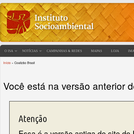
O ISA
NOTÍCIAS
CAMPANHAS & REDES
MAPAS
LOJA
IM
Início
» Coalizão Brasil
Você está aqui
Você está na versão anterior 
Atenção
Essa é a versão antiga do site do 