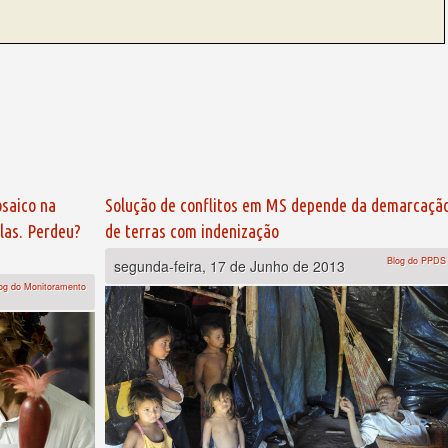
saico na
Solução de conflitos em MS depende da demarcaçã
olas. Perdeu?
de terras com indenização
Blog do PPDS
segunda-feira, 17 de Junho de 2013
og do Monitoramento