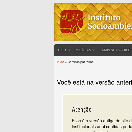
O ISA
NOTÍCIAS
CAMPANHAS & RED
Início
» Conflitos por terras
Você está aqui
Você está na versão anter
Atenção
Essa é a versão antiga do site 
institucionais aqui contidas po