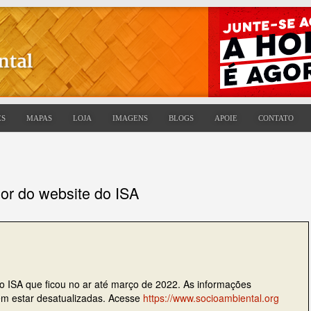
ES
MAPAS
LOJA
IMAGENS
BLOGS
APOIE
CONTATO
ior do website do ISA
do ISA que ficou no ar até março de 2022. As informações
dem estar desatualizadas. Acesse
https://www.socioambiental.org