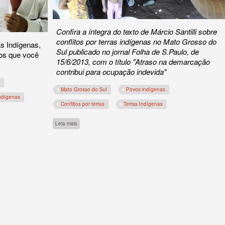
Confira a íntegra do texto de Márcio Santilli sobre
conflitos por terras indígenas no Mato Grosso do
as Indígenas,
Sul publicado no jornal Folha de S.Paulo, de
os que você
15/6/2013, com o título "Atraso na demarcação
contribui para ocupação indevida"
Mato Grosso do Sul
Povos indígenas
ndígenas
Conflitos por terras
Terras Indígenas
sobre Solução de conflitos em MS depende da demarcação de 
Leia mais
osaico na Caatinga e Justiça a favor de quilombolas. Perdeu? Fique sabendo!