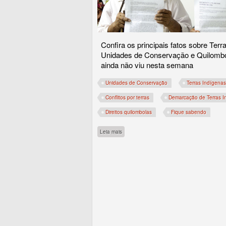
Confira os principais fatos sobre Terr
Unidades de Conservação e Quilomb
ainda não viu nesta semana
Unidades de Conservação
Terras Indígenas
Conflitos por terras
Demarcação de Terras I
Direitos quilombolas
Fique sabendo
sobre Novas Terras Indígenas em estudo, m
Leia mais