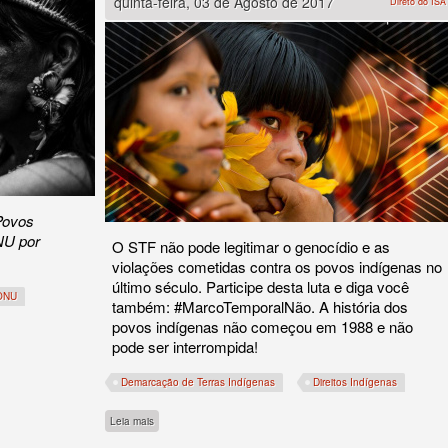
quinta-feira, 03 de Agosto de 2017
Direto do ISA
Povos
NU por
O STF não pode legitimar o genocídio e as
violações cometidas contra os povos indígenas no
último século. Participe desta luta e diga você
ONU
também: #MarcoTemporalNão. A história dos
povos indígenas não começou em 1988 e não
pode ser interrompida!
Demarcação de Terras Indígenas
Direitos Indígenas
sobre Nossa história não começa em 1988! Marco Temporal nã
Leia mais