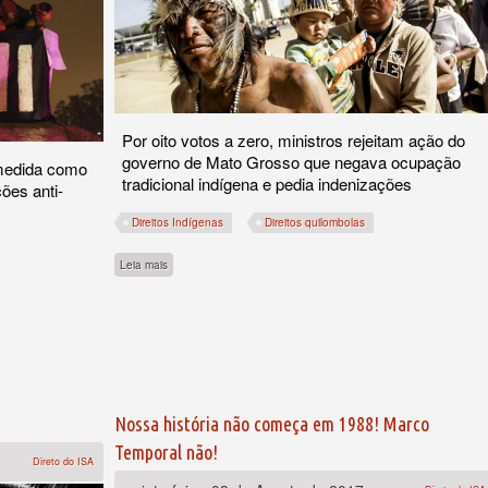
Por oito votos a zero, ministros rejeitam ação do
governo de Mato Grosso que negava ocupação
 medida como
tradicional indígena e pedia indenizações
ões anti-
Direitos Indígenas
Direitos quilombolas
sobre Vitória indígena no STF
Leia mais
 da portaria da Terra Indígena Jaraguá (SP)
Nossa história não começa em 1988! Marco
Temporal não!
Direto do ISA