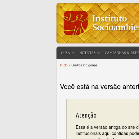
O ISA
NOTÍCIAS
CAMPANHAS & RED
Início
» Direitos Indígenas
Você está aqui
Você está na versão anter
Atenção
Essa é a versão antiga do site 
institucionais aqui contidas po