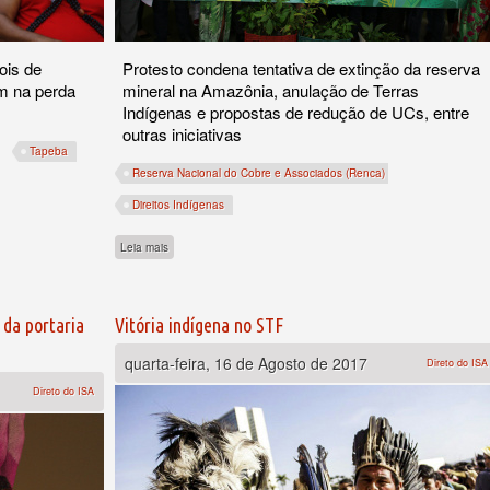
ois de
Protesto condena tentativa de extinção da reserva
m na perda
mineral na Amazônia, anulação de Terras
Indígenas e propostas de redução de UCs, entre
outras iniciativas
Tapeba
Reserva Nacional do Cobre e Associados (Renca)
ira declarada pelo governo Temer
Direitos Indígenas
sobre Ato reúne parlamentares e ambientalistas contra retroc
Leia mais
 da portaria
Vitória indígena no STF
quarta-feira, 16 de Agosto de 2017
Direto do ISA
Direto do ISA