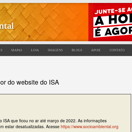
ES
MAPAS
LOJA
IMAGENS
BLOGS
APOIE
CONTATO
ior do website do ISA
do ISA que ficou no ar até março de 2022. As informações
dem estar desatualizadas. Acesse
https://www.socioambiental.org