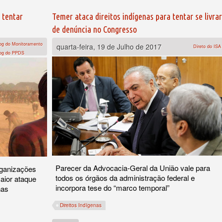
 tentar
Temer ataca direitos indígenas para tentar se livrar
de denúncia no Congresso
og do Monitoramento
quarta-feira, 19 de Julho de 2017
Direto do ISA
og do PPDS
Parecer da Advocacia-Geral da União vale para
rganizações
todos os órgãos da administração federal e
aior ataque
incorpora tese do “marco temporal”
nas
Direitos Indígenas