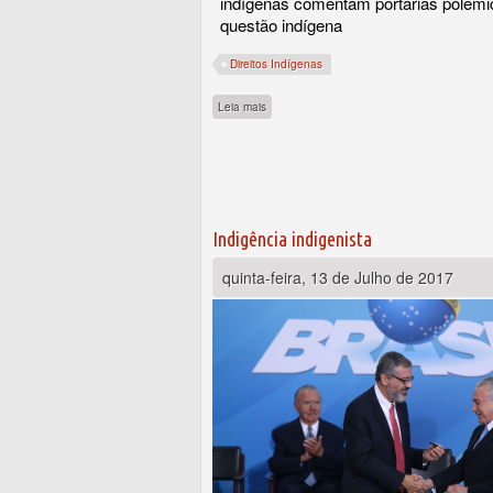
indígenas comentam portarias polêmi
questão indígena
Direitos Indígenas
sobre Especialistas condenam portarias do M
Leia mais
Indigência indigenista
quinta-feira, 13 de Julho de 2017