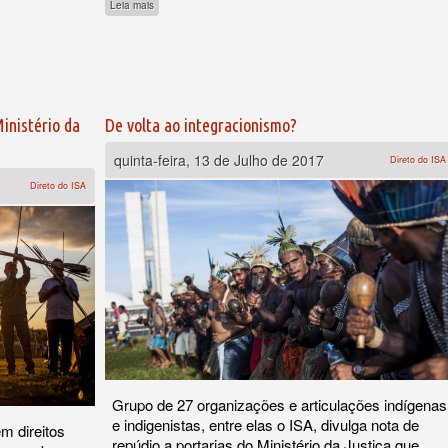
sobre Temer ataca direitos indígenas para tentar se livrar de 
 tentar impedir seu próprio julgamento
Leia mais
inistério da
De volta ao integracionismo?
quinta-feira, 13 de Julho de 2017
Direto do ISA
Direto do ISA
Grupo de 27 organizações e articulações indígenas
e indigenistas, entre elas o ISA, divulga nota de
m direitos
repúdio a portarias do Ministério da Justiça que