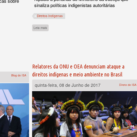
cas sobre
sinaliza políticas indigenistas autoritárias
Direitos Indígenas
sobre De volta ao integracionismo?
Leia mais
inistério da Justiça sobre indígenas e quilombolas
Relatores da ONU e OEA denunciam ataque a
direitos indígenas e meio ambiente no Brasil
Blog do ISA
quinta-feira, 08 de Junho de 2017
Direto do ISA