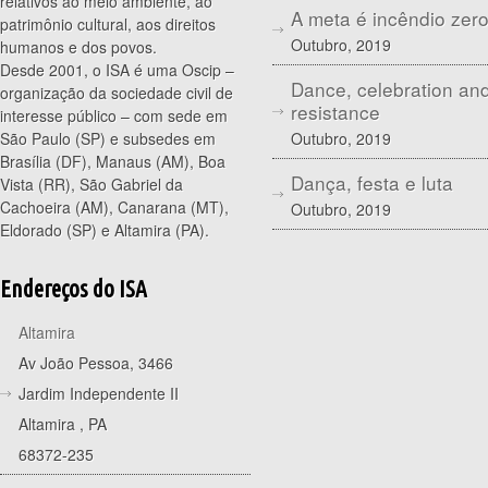
relativos ao meio ambiente, ao
A meta é incêndio zer
patrimônio cultural, aos direitos
Outubro, 2019
humanos e dos povos.
Desde 2001, o ISA é uma Oscip –
Dance, celebration an
organização da sociedade civil de
resistance
interesse público – com sede em
Outubro, 2019
São Paulo (SP) e subsedes em
Brasília (DF), Manaus (AM), Boa
Dança, festa e luta
Vista (RR), São Gabriel da
Cachoeira (AM), Canarana (MT),
Outubro, 2019
Eldorado (SP) e Altamira (PA).
Endereços do ISA
Altamira
Av João Pessoa, 3466
Jardim Independente II
Altamira
,
PA
68372-235