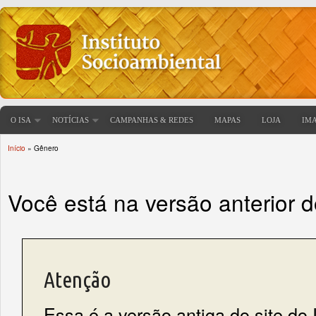
O ISA
NOTÍCIAS
CAMPANHAS & REDES
MAPAS
LOJA
IM
Início
» Gênero
Você está aqui
Você está na versão anterior 
Atenção
Essa é a versão antiga do site do 