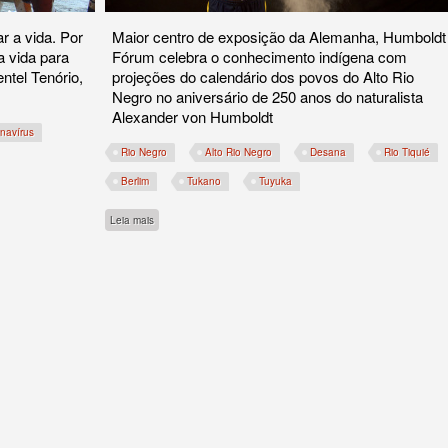
 a vida. Por
Maior centro de exposição da Alemanha, Humboldt
a vida para
Fórum celebra o conhecimento indígena com
ntel Tenório,
projeções do calendário dos povos do Alto Rio
Negro no aniversário de 250 anos do naturalista
Alexander von Humboldt
navírus
Rio Negro
Alto Rio Negro
Desana
Rio Tiquié
Berlim
Tukano
Tuyuka
sobre Constelações do equador celeste em Berlim
Leia mais