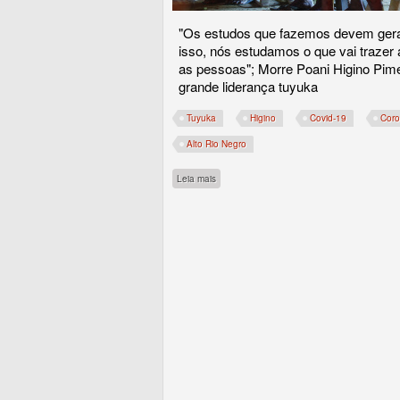
"Os estudos que fazemos devem gerar
isso, nós estudamos o que vai trazer 
as pessoas"; Morre Poani Higino Pime
grande liderança tuyuka
Tuyuka
Higino
Covid-19
Coro
Alto Rio Negro
sobre Poani, um tributo ao Rio Negro
Leia mais