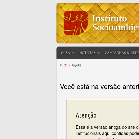
O ISA
NOTÍCIAS
CAMPANHAS & RED
Início
» Tuyuka
Você está aqui
Você está na versão anter
Atenção
Essa é a versão antiga do site 
institucionais aqui contidas po