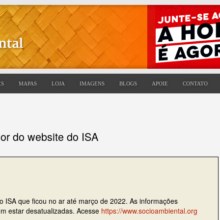
ES
MAPAS
LOJA
IMAGENS
BLOGS
APOIE
CONTATO
ior do website do ISA
do ISA que ficou no ar até março de 2022. As informações
dem estar desatualizadas. Acesse
https://www.socioambiental.org