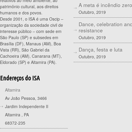
relativos ao meio ambiente, ao
A meta é incêndio zer
patrimônio cultural, aos direitos
Outubro, 2019
humanos e dos povos.
Desde 2001, o ISA é uma Oscip –
Dance, celebration an
organização da sociedade civil de
resistance
interesse público – com sede em
Outubro, 2019
São Paulo (SP) e subsedes em
Brasília (DF), Manaus (AM), Boa
Dança, festa e luta
Vista (RR), São Gabriel da
Cachoeira (AM), Canarana (MT),
Outubro, 2019
Eldorado (SP) e Altamira (PA).
Endereços do ISA
Altamira
Av João Pessoa, 3466
Jardim Independente II
Altamira
,
PA
68372-235