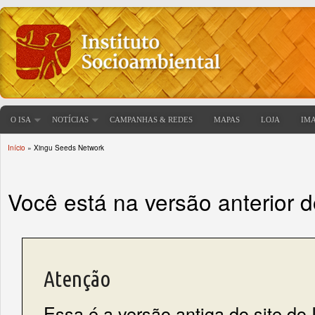
O ISA
NOTÍCIAS
CAMPANHAS & REDES
MAPAS
LOJA
IM
Início
» Xingu Seeds Network
Você está aqui
Você está na versão anterior 
Atenção
Essa é a versão antiga do site do 