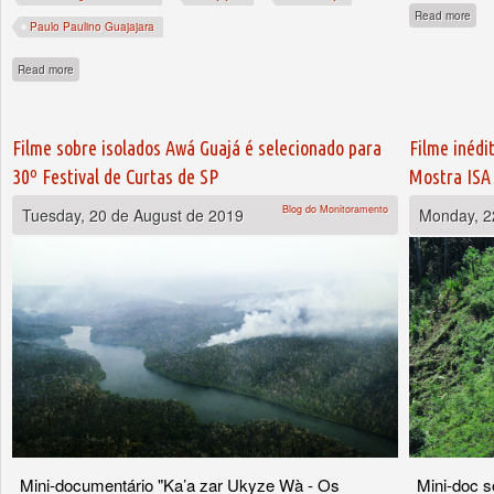
abou
Read more
Paulo Paulino Guajajara
about Araribóia sofre com violência, invasões e desmatamento
Read more
Filme sobre isolados Awá Guajá é selecionado para
Filme inédi
30º Festival de Curtas de SP
Mostra ISA
Blog do Monitoramento
Tuesday, 20 de August de 2019
Monday, 2
Mini-documentário "Ka’a zar Ukyze Wà - Os
Mini-doc s