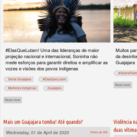
#ElasQueLutam! Uma das lideranças de maior
Muitos par
projeção nacional e internacional, Soninha não
da desinfo
mede esforços para garantir direitos e amplificar as
Guajajara
vozes e visões dos povos indígenas
#VacinaPare
Sonia Guajajara
#ElasQueLutam
abou
Read more
Mulheres indígenas
Guajajara
about Sônia Guajajara: demarcando terras, demarcando telas!
Read more
Mais um Guajajara tomba! Até quando?
Violência n
duas vítima
Wednesday, 01 de April de 2020
Direto do ISA