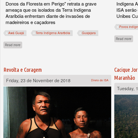
Donos da Floresta em Perigo" retrata a grave
Indígena A
ameaça que os isolados da Terra Indígena
ISA serão 
Araribóia enfrentam diante de invasões de
Unibes Cul
madeireiros e caçadores
Povos indíge
Awá Guajá
Terra Indígena Araribóia
Guajajara
abou
Read more
about Filme sobre isolados Awá Guajá é selecionado para 30º Festival de Curtas
Read more
Revolta e Coragem
Cacique Jor
Maranhão
Friday, 23 de November de 2018
Direto do ISA
Tuesday, 