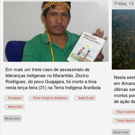
Friday, 1
Em mais um triste caso de assassinato de
lideranças indígenas no Maranhão, Zezico
Nesta sext
Rodrigues, do povo Guajajara, foi morto a tiros
em Amaran
nesta terça-feira (31) na Terra Indígena Arariboia
últimas se
mortos por
Guajajara
Terra Indígena Araribóia
Awá-Guajá
de ação da
Maranhão
Fique saben
about Mais um Guajajara tomba! Até quando?
Read more
Força Nacion
abou
Read more