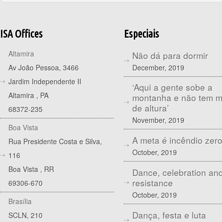
ISA Offices
Especiais
Altamira
Não dá para dormir
December, 2019
Av João Pessoa, 3466
Jardim Independente II
‘Aqui a gente sobe a
Altamira
,
PA
montanha e não tem 
de altura’
68372-235
November, 2019
Boa Vista
A meta é incêndio zer
Rua Presidente Costa e Silva,
October, 2019
116
Boa Vista
,
RR
Dance, celebration an
resistance
69306-670
October, 2019
Brasília
Dança, festa e luta
SCLN, 210