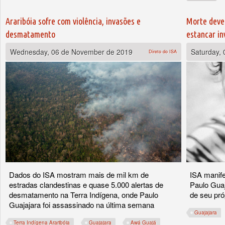
Araribóia sofre com violência, invasões e
Morte deve 
desmatamento
estancar in
Wednesday, 06 de November de 2019
Saturday,
Direto do ISA
Dados do ISA mostram mais de mil km de
ISA manife
estradas clandestinas e quase 5.000 alertas de
Paulo Gua
desmatamento na Terra Indígena, onde Paulo
de seu próp
Guajajara foi assassinado na última semana
Guajajara
Terra Indígena Araribóia
Guajajara
Awá Guajá