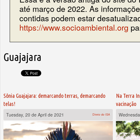
até março de 2022. As informações
contidas podem estar desatualiza
https://www.socioambiental.org
par
Guajajara
Pages
Sônia Guajajara: demarcando terras, demarcando
Na Terra In
telas!
vacinação
Tuesday, 20 de April de 2021
Wednesday
Direto do ISA