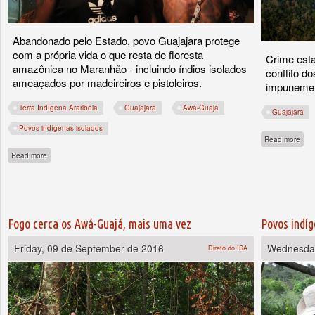
Abandonado pelo Estado, povo Guajajara protege
com a própria vida o que resta de floresta
Crime esta
amazônica no Maranhão - incluindo índios isolados
conflito d
ameaçados por madeireiros e pistoleiros.
impunement
Terra Indígena Araribóia
Guajajara
Awá-Guajá
Guajajara
Povos indígenas isolados
abou
Read more
about Revolta e Coragem
Read more
Fogo cerca os Awá-Guajá, mais uma vez
Povos indíg
Friday, 09 de September de 2016
Wednesday
Direto do ISA