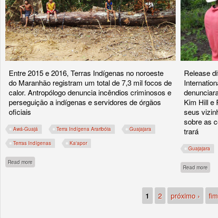
Entre 2015 e 2016, Terras Indígenas no noroeste
Release di
do Maranhão registram um total de 7,3 mil focos de
Internatio
calor. Antropólogo denuncia incêndios criminosos e
denunciar
perseguição a indígenas e servidores de órgãos
Kim Hill e
oficiais
seus vizin
sobre as c
Awá-Guajá
Terra Indígena Araribóia
Guajajara
trará
Terras Indígenas
Ka'apor
Guajajara
about Fogo cerca os Awá-Guajá, mais uma vez
Read more
abou
Read more
1
2
próximo ›
fim