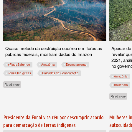
Quase metade da destruição ocorreu em florestas
Apesar de
públicas federais, mostram dados do Imazon
revelar qu
2021, anál
#FiqueSabendo
Amazônia
Desmatamento
no govern
Terras Indígenas
Unidades de Conservação
Amazônia
about Fique Sabendo de janeiro: Amazônia teve pior desmatamento da década 
Read more
Bolsonaro
abou
Read more
Presidente da Funai vira réu por descumprir acordo
Mulheres i
para demarcação de terras indígenas
autocuidad