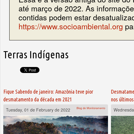
até março de 2022. As informações
contidas podem estar desatualiza
https://www.socioambiental.org
par
Terras Indígenas
Pages
Fique Sabendo de janeiro: Amazônia teve pior
Desmatamen
desmatamento da década em 2021
nos últimos
Blog do Monitoramento
Tuesday, 01 de February de 2022
Wednesday