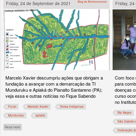
Blog do Monitoramento
Friday, 24 de September de 2021
Friday, 2
Marcelo Xavier descumpriu ações que obrigam a
Com foco n
fundação a avançar com a demarcação da TI
para comb
Munduruku e Apiaká do Planalto Santareno (PA);
doenças cr
veja essa e outras notícias no Fique Sabendo
curso ocor
no Institu
Funai
Marcelo Xavier
Terras Indígenas
Rio Negro
Munduruku
apiaká
São Gabriel 
about Presidente da Funai vira réu por descumprir acordo para demarcação de te
Read more
Federação da