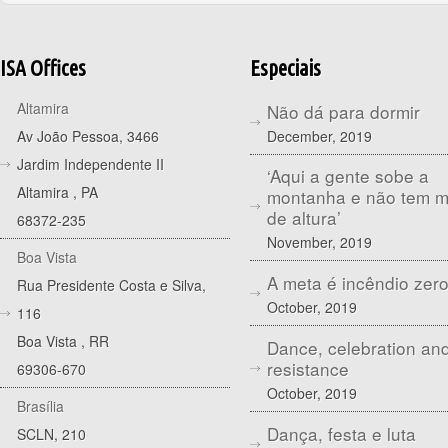
ISA Offices
Especiais
Altamira
Não dá para dormir
December, 2019
Av João Pessoa, 3466
Jardim Independente II
‘Aqui a gente sobe a
Altamira
,
PA
montanha e não tem 
de altura’
68372-235
November, 2019
Boa Vista
A meta é incêndio zer
Rua Presidente Costa e Silva,
October, 2019
116
Boa Vista
,
RR
Dance, celebration an
resistance
69306-670
October, 2019
Brasília
Dança, festa e luta
SCLN, 210