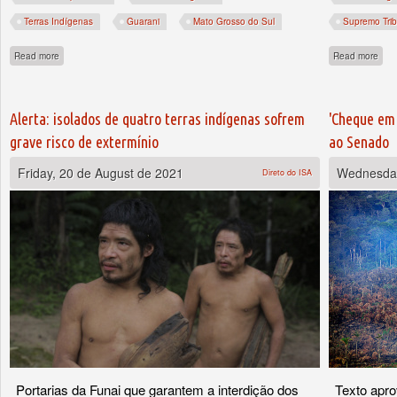
Terras Indígenas
Guarani
Mato Grosso do Sul
Supremo Trib
about Mato Grosso do Sul é campeão de conflitos com indígenas, mas também em
abou
Read more
Read more
Alerta: isolados de quatro terras indígenas sofrem
'Cheque em 
grave risco de extermínio
ao Senado
Friday, 20 de August de 2021
Wednesday
Direto do ISA
Portarias da Funai que garantem a interdição dos
Texto apr