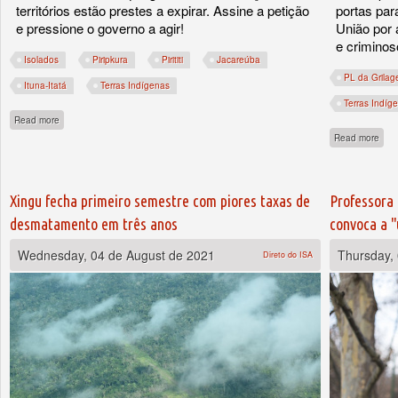
territórios estão prestes a expirar. Assine a petição
portas par
e pressione o governo a agir!
União por 
e criminos
Isolados
Piripkura
Pirititi
Jacareúba
PL da Grila
Ituna-Itatá
Terras Indígenas
Terras Indíg
about Alerta: isolados de quatro terras indígenas sofrem grave risco de extermínio
Read more
abou
Read more
Xingu fecha primeiro semestre com piores taxas de
Professora 
desmatamento em três anos
convoca a "
Wednesday, 04 de August de 2021
Thursday, 
Direto do ISA