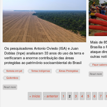
Mais de 85
Brasília o
Os pesquisadores Antonio Oviedo (ISA) e Juan
ataque dire
Doblas (Inpe) analisaram 33 anos do uso da terra e
outras no
verificaram a enorme contribuição das áreas
protegidas ao patrimônio socioambiental do Brasil
Fique saben
floresta em pé
Terras Indígenas
Áreas Protegidas
abou
Read more
Quilombos
about Estudo comprova que terras indígenas barram desmatamento e são essencia
Read more
« início
‹ anterior
1
2
3
4
5
6
7