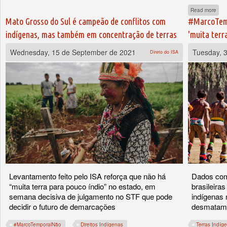
abou
Read more
Mato Grosso do Sul é campeão de conflitos com
#MarcoTemp
indígenas, mas também em concentração de terras
'muita terr
Wednesday, 15 de September de 2021
Tuesday, 
Direto do ISA
Levantamento feito pelo ISA reforça que não há
Dados com
“muita terra para pouco índio” no estado, em
brasileiras
semana decisiva de julgamento no STF que pode
indígenas
decidir o futuro de demarcações
desmatame
#MarcoTemporalNão
Direitos Indígenas
Terras Indíg