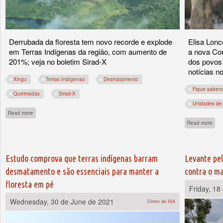
Derrubada da floresta tem novo recorde e explode
Elisa Lonc
em Terras Indígenas da região, com aumento de
a nova Con
201%; veja no boletim Sirad-X
dos povos 
notícias 
Xingu
Terras Indígenas
Desmatamento
Fique saben
Queimadas
Sirad-X
Unidades de
about Xingu fecha primeiro semestre com piores taxas de desmatamento em três
Read more
abou
Read more
Estudo comprova que terras indígenas barram
Levante pel
desmatamento e são essenciais para manter a
contra o m
floresta em pé
Friday, 18
Wednesday, 30 de June de 2021
Direto do ISA