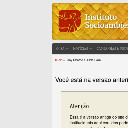
O ISA
NOTÍCIAS
CAMPANHAS & RED
Início
» Fany Ricardo e Alicia Rolla
Você está aqui
Você está na versão anter
Atenção
Essa é a versão antiga do site 
institucionais aqui contidas po