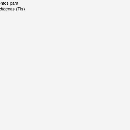
entos para
dígenas (TIs)
zônia Brasileira