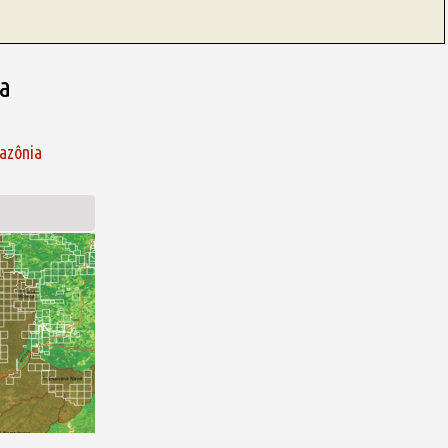
la
azônia