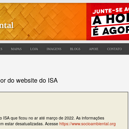
ES
MAPAS
LOJA
IMAGENS
BLOGS
APOIE
CONTATO
ior do website do ISA
do ISA que ficou no ar até março de 2022. As informações
dem estar desatualizadas. Acesse
https://www.socioambiental.org