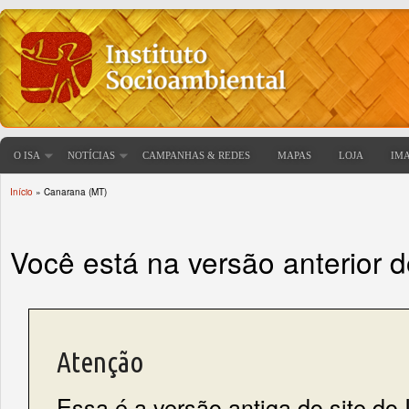
O ISA
NOTÍCIAS
CAMPANHAS & REDES
MAPAS
LOJA
IM
Início
» Canarana (MT)
Você está aqui
Você está na versão anterior 
Atenção
Essa é a versão antiga do site do 