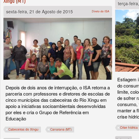
Xingu (MT)
terça-feir
sexta-feira, 21 de Agosto de 2015
Direto do ISA
Estiagem 
do consumo
Depois de dois anos de interrupção, o ISA retoma a
limite, co
parceria com professores e diretores de escolas de
de sofrer 
cinco municípios das cabeceiras do Rio Xingu em
consumo, f
apoio a iniciativas socioambientais desenvolvidas
manter a fl
por eles e cria o Grupo de Referência em
crise hídri
Educação
Crise hídrica
Cabeceiras do Xingu
Canarana (MT)
sobre