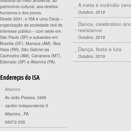
relativos ao meio ambiente, ao
A meta é incêndio zer
patrimônio cultural, aos direitos
Outubro, 2019
humanos e dos povos.
Desde 2001, o ISA é uma Oscip –
Dance, celebration an
organização da sociedade civil de
resistance
interesse público – com sede em
Outubro, 2019
São Paulo (SP) e subsedes em
Brasília (DF), Manaus (AM), Boa
Dança, festa e luta
Vista (RR), São Gabriel da
Cachoeira (AM), Canarana (MT),
Outubro, 2019
Eldorado (SP) e Altamira (PA).
Endereços do ISA
Altamira
Av João Pessoa, 3466
Jardim Independente II
Altamira
,
PA
68372-235