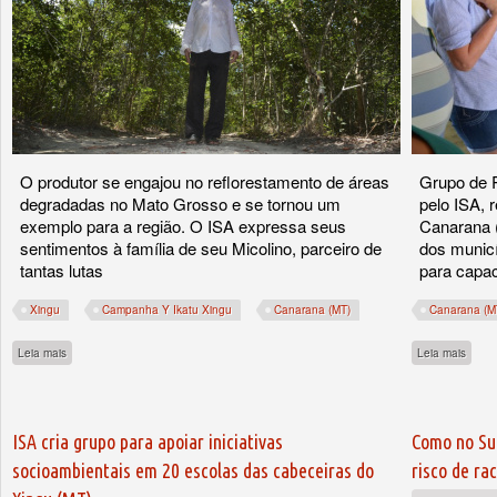
O produtor se engajou no reflorestamento de áreas
Grupo de 
degradadas no Mato Grosso e se tornou um
pelo ISA, 
exemplo para a região. O ISA expressa seus
Canarana 
sentimentos à família de seu Micolino, parceiro de
dos municí
tantas lutas
para capac
Xingu
Campanha Y Ikatu Xingu
Canarana (MT)
Canarana (M
sobre Morre Amandio Micolino, plantador de florestas no Xingu e Araguaia
sobre
Leia mais
Leia mais
ISA cria grupo para apoiar iniciativas
Como no Su
socioambientais em 20 escolas das cabeceiras do
risco de ra