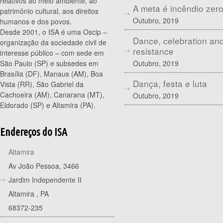
relativos ao meio ambiente, ao
A meta é incêndio zer
patrimônio cultural, aos direitos
Outubro, 2019
humanos e dos povos.
Desde 2001, o ISA é uma Oscip –
Dance, celebration an
organização da sociedade civil de
resistance
interesse público – com sede em
Outubro, 2019
São Paulo (SP) e subsedes em
Brasília (DF), Manaus (AM), Boa
Dança, festa e luta
Vista (RR), São Gabriel da
Cachoeira (AM), Canarana (MT),
Outubro, 2019
Eldorado (SP) e Altamira (PA).
Endereços do ISA
Altamira
Av João Pessoa, 3466
Jardim Independente II
Altamira
,
PA
68372-235