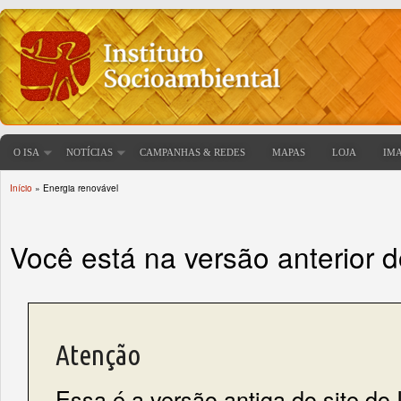
O ISA
NOTÍCIAS
CAMPANHAS & REDES
MAPAS
LOJA
IM
Início
» Energia renovável
Você está aqui
Você está na versão anterior 
Atenção
Essa é a versão antiga do site do 