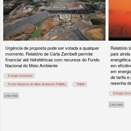
Urgência de proposta pode ser votada a qualquer
Relatório 
momento. Relatório de Carla Zambelli permite
país ainda
financiar até hidrelétricas com recursos do Fundo
energética
Nacional do Meio Ambiente
em eficiên
em energia
Energia renovável
de tarifa 
resenha d
Fundo Nacional do Meio Ambiente (FNMA)
FNMA
Energia reno
sobre Na Câmara, bolsonarista quer transferir dinheiro da área ambiental para constr
Leia mais
sobre
Leia mais