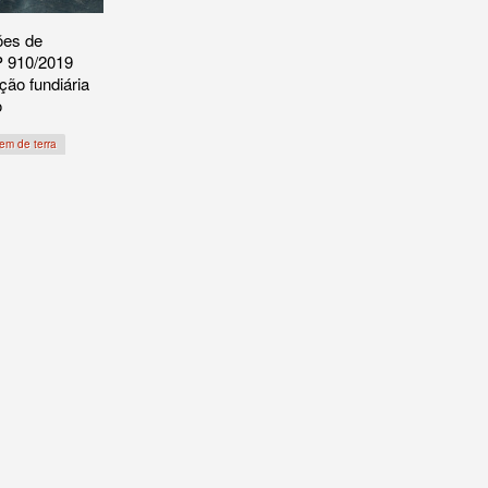
ões de
P 910/2019
ção fundiária
o
gem de terra
da grilagem'