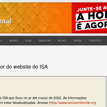
ES
MAPAS
LOJA
IMAGENS
BLOGS
APOIE
CONTATO
ior do website do ISA
do ISA que ficou no ar até março de 2022. As informações
dem estar desatualizadas. Acesse
https://www.socioambiental.org