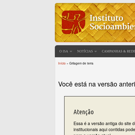
O ISA
NOTÍCIAS
CAMPANHAS & RED
Início
» Grilagem de terra
Você está aqui
Você está na versão anter
Atenção
Essa é a versão antiga do site 
institucionais aqui contidas po