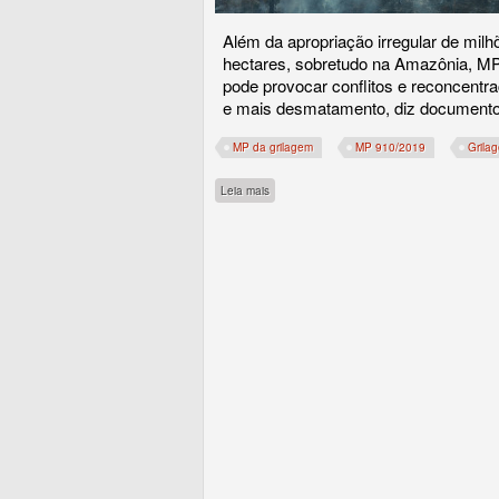
Além da apropriação irregular de milh
hectares, sobretudo na Amazônia, M
pode provocar conflitos e reconcentra
e mais desmatamento, diz document
MP da grilagem
MP 910/2019
Grila
sobre ISA divulga nota técnica contra a 'MP 
Leia mais