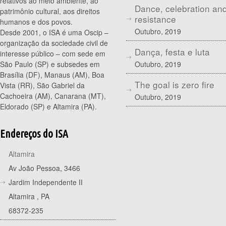
relativos ao meio ambiente, ao
Dance, celebration an
patrimônio cultural, aos direitos
resistance
humanos e dos povos.
Outubro, 2019
Desde 2001, o ISA é uma Oscip –
organização da sociedade civil de
Dança, festa e luta
interesse público – com sede em
Outubro, 2019
São Paulo (SP) e subsedes em
Brasília (DF), Manaus (AM), Boa
The goal is zero fire
Vista (RR), São Gabriel da
Cachoeira (AM), Canarana (MT),
Outubro, 2019
Eldorado (SP) e Altamira (PA).
Endereços do ISA
Altamira
Av João Pessoa, 3466
Jardim Independente II
Altamira
,
PA
68372-235