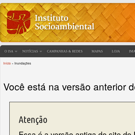
O ISA
NOTÍCIAS
CAMPANHAS & REDES
MAPAS
LOJA
IM
Início
» Inundações
Você está aqui
Você está na versão anterior 
Atenção
Essa é a versão antiga do site do 