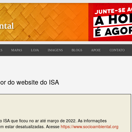
ES
MAPAS
LOJA
IMAGENS
BLOGS
APOIE
CONTATO
ior do website do ISA
do ISA que ficou no ar até março de 2022. As informações
dem estar desatualizadas. Acesse
https://www.socioambiental.org