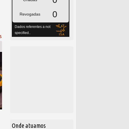
 Indígenas; Maia promete analisar
s
Onde atuamos