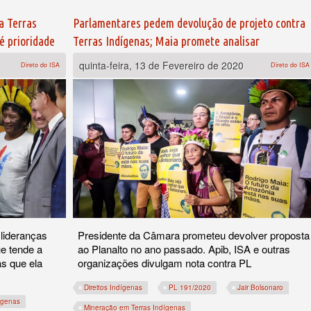
a Terras
Parlamentares pedem devolução de projeto contra
é prioridade
Terras Indígenas; Maia promete analisar
quinta-feira, 13 de Fevereiro de 2020
Direto do ISA
Direto do ISA
lideranças
Presidente da Câmara prometeu devolver proposta
ue tende a
ao Planalto no ano passado. Apib, ISA e outras
as que ela
organizações divulgam nota contra PL
Direitos Indígenas
PL 191/2020
Jair Bolsonaro
dígenas
Mineração em Terras Indígenas