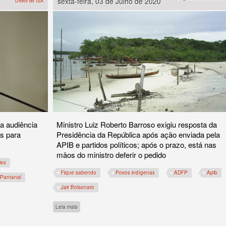
sexta-feira, 03 de Julho de 2020
Direto do ISA
a audiência
Ministro Luiz Roberto Barroso exigiu resposta da
es para
Presidência da República após ação enviada pela
APIB e partidos políticos; após o prazo, está nas
mãos do ministro deferir o pedido
les
Fique sabendo
Povos indígenas
ADFP
Apib
Pantanal
Jair Bolsonaro
sobre Governo tem 48 horas para se manifestar sobre a pande
Leia mais
sonaro chega ao STF