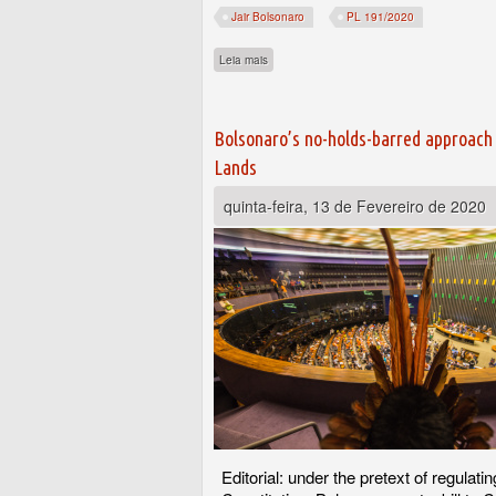
Jair Bolsonaro
PL 191/2020
sobre Maia diz que projeto de Bolsonaro par
Leia mais
Bolsonaro’s no-holds-barred approach
Lands
quinta-feira, 13 de Fevereiro de 2020
Editorial: under the pretext of regulatin