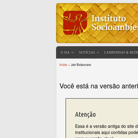
O ISA
NOTÍCIAS
CAMPANHAS & RED
Início
» Jair Bolsonaro
Você está aqui
Você está na versão anter
Atenção
Essa é a versão antiga do site 
institucionais aqui contidas po