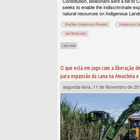
Constitution, Bolsonaro sent a bill to 
seeks to enable the indiscriminate exp
natural resources on Indigenous Land
Brazilian Indigenous Peoples
Indigenous L
Jair Bolsonaro
sobre Bolsonaro’s no-holds-barred approac
Leia mais
O que está em jogo com a liberação d
para expansão da cana na Amazônia e
segunda-feira, 11 de Novembro de 20