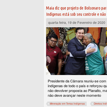
Maia diz que projeto de Bolsonaro par
Indígenas está sob seu controle e não 
quarta-feira, 19 de Fevereiro de 2020
Presidente da Câmara reuniu-se com 
indígenas de todo o país e reforçou q
não devolver proposta ao Planalto, m
não deve avançar neste momento
Mineração em Terras Indígenas
Direitos In