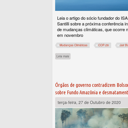
Leia o artigo do sócio fundador do IS
Santilli sobre a próxima conferência i
de mudanças climáticas, que ocorre 
em novembro
Mudanças Climáticas
COP-26
Jair B
sobre Esvaziamento da COP-26 é ruim para 
Leia mais
Órgãos de governo contradizem Bolson
sobre Fundo Amazônia e desmatamen
terça-feira, 27 de Outubro de 2020