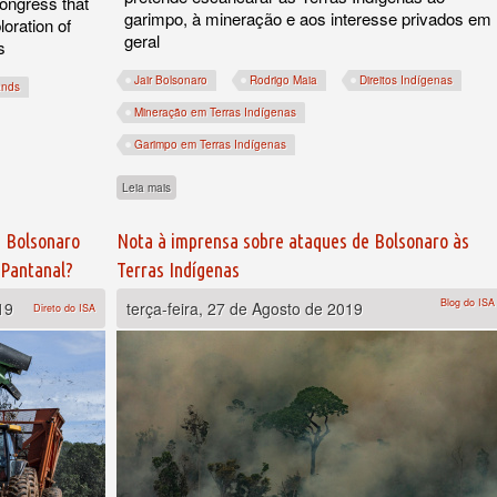
Congress that
garimpo, à mineração e aos interesse privados em
loration of
geral
s
Jair Bolsonaro
Rodrigo Maia
Direitos Indígenas
ands
Mineração em Terras Indígenas
Garimpo em Terras Indígenas
h to Indigenous Lands
sobre O vale-tudo de Bolsonaro contra as Terras Indígenas
Leia mais
e Bolsonaro
Nota à imprensa sobre ataques de Bolsonaro às
 Pantanal?
Terras Indígenas
Blog do ISA
19
terça-feira, 27 de Agosto de 2019
Direto do ISA