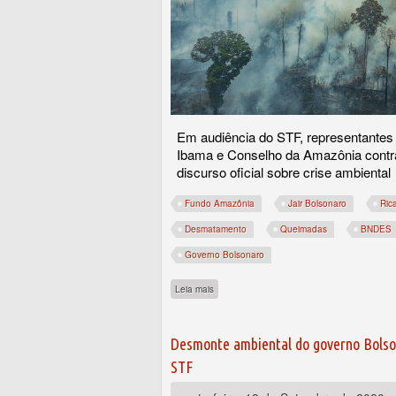
Em audiência do STF, representante
Ibama e Conselho da Amazônia contr
discurso oficial sobre crise ambiental
Fundo Amazônia
Jair Bolsonaro
Ric
Desmatamento
Queimadas
BNDES
Governo Bolsonaro
sobre Órgãos de governo contradizem Bols
Leia mais
Desmonte ambiental do governo Bolso
STF