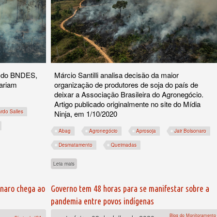
s do BNDES,
Márcio Santilli analisa decisão da maior
ariam
organização de produtores de soja do país de
deixar a Associação Brasileira do Agronegócio.
Artigo publicado originalmente no site do Mídia
ardo Salles
Ninja, em 1/10/2020
Abag
Agronegócio
Aprosoja
Jair Bolsonaro
Desmatamento
Queimadas
onaro e Salles sobre Fundo Amazônia e desmatamento
sobre Ogronegócio: Aprosoja atende a Bolsonaro e rejeita de v
Leia mais
naro chega ao
Governo tem 48 horas para se manifestar sobre a
pandemia entre povos indígenas
Blog do Monitoramento