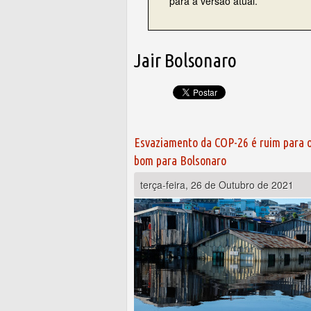
para a versão atual.
Jair Bolsonaro
Páginas
Esvaziamento da COP-26 é ruim para o
bom para Bolsonaro
terça-feira, 26 de Outubro de 2021