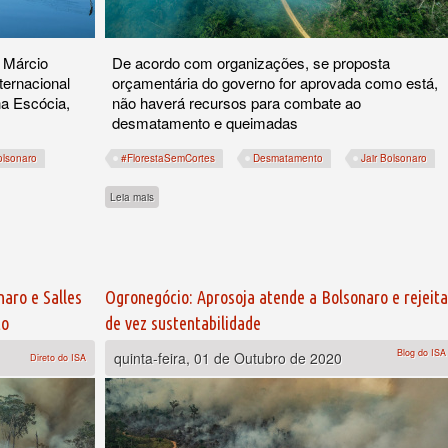
A Márcio
De acordo com organizações, se proposta
nternacional
orçamentária do governo for aprovada como está,
na Escócia,
não haverá recursos para combate ao
desmatamento e queimadas
olsonaro
#FlorestaSemCortes
Desmatamento
Jair Bolsonaro
o Brasil, mas bom para Bolsonaro
sobre ISA e sociedade civil exigem aumento no orçamento de 2
Leia mais
aro e Salles
Ogronegócio: Aprosoja atende a Bolsonaro e rejeita
to
de vez sustentabilidade
Blog do ISA
quinta-feira, 01 de Outubro de 2020
Direto do ISA