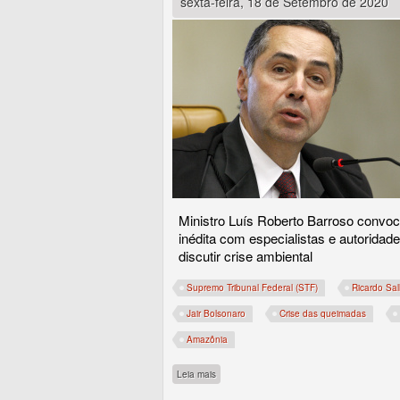
sexta-feira, 18 de Setembro de 2020
Ministro Luís Roberto Barroso convoc
inédita com especialistas e autoridad
discutir crise ambiental
Supremo Tribunal Federal (STF)
Ricardo Sal
Jair Bolsonaro
Crise das queimadas
Amazônia
sobre Desmonte ambiental do governo Bol
Leia mais