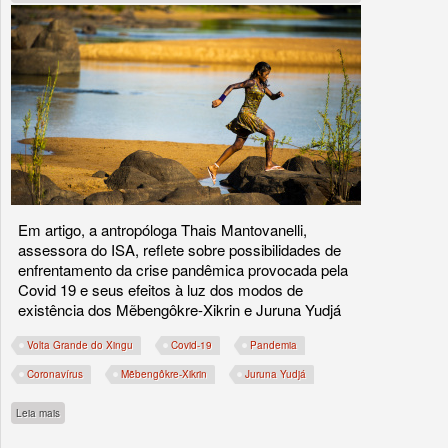
Em artigo, a antropóloga Thais Mantovanelli,
assessora do ISA, reflete sobre possibilidades de
enfrentamento da crise pandêmica provocada pela
Covid 19 e seus efeitos à luz dos modos de
existência dos Mẽbengôkre-Xikrin e Juruna Yudjá
Volta Grande do Xingu
Covid-19
Pandemia
Coronavírus
Mẽbengôkre-Xikrin
Juruna Yudjá
sobre Nossa terra é uma só!
Leia mais