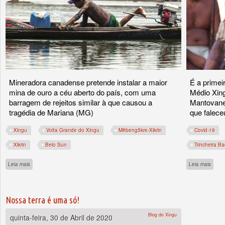
Mineradora canadense pretende instalar a maior
É a primei
mina de ouro a céu aberto do país, com uma
Médio Xing
barragem de rejeitos similar à que causou a
Mantovane
tragédia de Mariana (MG)
que falece
Xingu
Volta Grande do Xingu
Mẽbengôkre-Xikrin
Covid-19
Xikrin
Belo Sun
Trincheira Ba
sobre DPU recomenda consulta a indígenas da Volta Grande do Xingu para licenc
sobre
Leia mais
Leia mais
Nossa terra é uma só!
Blog do Xingu
quinta-feira, 30 de Abril de 2020