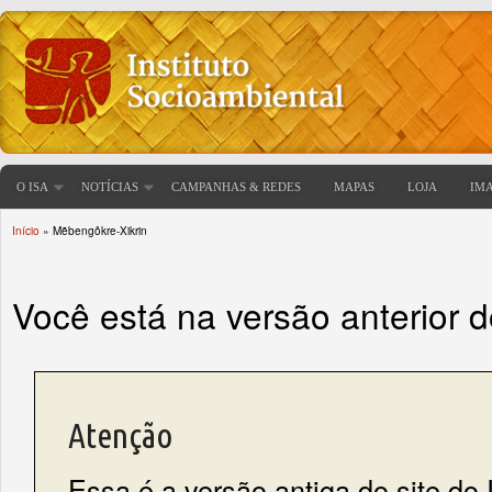
O ISA
NOTÍCIAS
CAMPANHAS & REDES
MAPAS
LOJA
IM
Início
» Mẽbengôkre-Xikrin
Você está aqui
Você está na versão anterior 
Atenção
Essa é a versão antiga do site do 