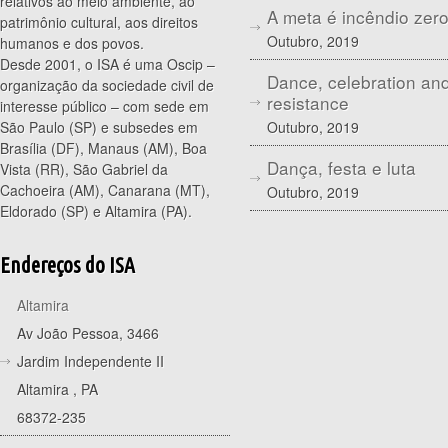
relativos ao meio ambiente, ao
A meta é incêndio zer
patrimônio cultural, aos direitos
Outubro, 2019
humanos e dos povos.
Desde 2001, o ISA é uma Oscip –
Dance, celebration an
organização da sociedade civil de
resistance
interesse público – com sede em
Outubro, 2019
São Paulo (SP) e subsedes em
Brasília (DF), Manaus (AM), Boa
Dança, festa e luta
Vista (RR), São Gabriel da
Cachoeira (AM), Canarana (MT),
Outubro, 2019
Eldorado (SP) e Altamira (PA).
Endereços do ISA
Altamira
Av João Pessoa, 3466
Jardim Independente II
Altamira
,
PA
68372-235