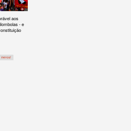
orável aos
ilombolas - e
onstituição
a menos!
ra a titulação dos territórios quilombolas