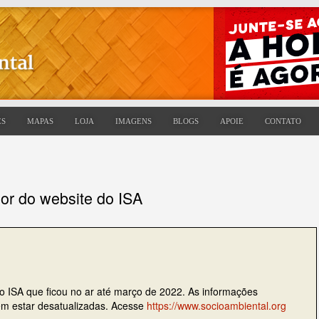
ES
MAPAS
LOJA
IMAGENS
BLOGS
APOIE
CONTATO
ior do website do ISA
do ISA que ficou no ar até março de 2022. As informações
dem estar desatualizadas. Acesse
https://www.socioambiental.org