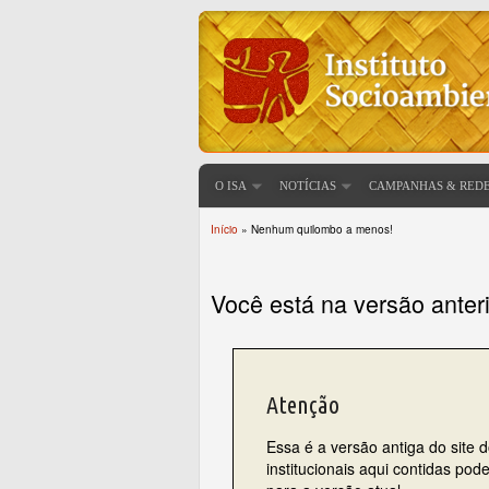
O ISA
NOTÍCIAS
CAMPANHAS & RED
Início
» Nenhum quilombo a menos!
Você está aqui
Você está na versão anter
Atenção
Essa é a versão antiga do site 
institucionais aqui contidas po