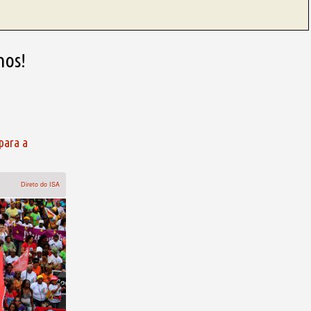
nos!
para a
Direto do ISA