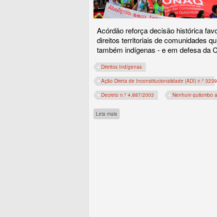
Acórdão reforça decisão histórica fav
direitos territoriais de comunidades qu
também indígenas - e em defesa da C
Direitos Indígenas
Ação Direta de Inconstitucionalidade (ADI) n.º 3239
Decreto n.º 4.887/2003
Nenhum quilombo 
sobre STF confirma: não há marco temporal pa
Leia mais