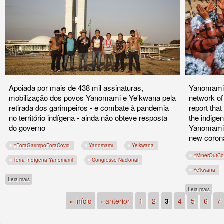
Apoiada por mais de 438 mil assinaturas,
Yanomami 
mobilização dos povos Yanomami e Ye'kwana pela
network of
retirada dos garimpeiros - e combate à pandemia
report that
no território indígena - ainda não obteve resposta
the indigen
do governo
Yanomami 
new coron
#ForaGarimpoForaCovid
Yanomami
Ye'kwana
#MinerOutCo
Terra Indígena Yanomami
Congresso Nacional
Ye'kwana
sobre Campanha #ForaGarimpoForaCovid entrega petição no Congresso Nacional ne
Leia mais
sobre 
Leia mais
« início
‹ anterior
1
2
3
4
5
6
7