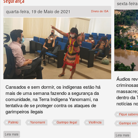
segurança
sexta-feir
quarta-feira, 19 de Maio de 2021
Direto do ISA
Áudios rev
criminosas
Cansados e sem dormir, os indígenas estão há
massacre; 
mais de uma semana fazendo a segurança da
dentro da 
comunidade, na Terra Indígena Yanomami, na
notícias n
tentativa de se proteger contra os ataques de
garimpeiros ilegais
Fique saben
Palimiú
Yanomami
Garimpo ilegal
Violência
Garimpo em T
sobre Lideranças Yanomami de Palimiú se reúnem com MPF e pedem agilidade no 
Leia mais
sobre
Leia mais