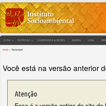
O ISA
NOTÍCIAS
CAMPANHAS & REDES
MAPAS
LOJA
IM
Início
» Yanomami
Você está aqui
Você está na versão anterior 
Atenção
Essa é a versão antiga do site do 