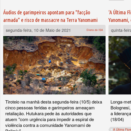
Áudios de garimpeiros apontam para "facção
‘A Última F
armada" e risco de massacre na Terra Yanomami
Yanomami, e
segunda-feira, 10 de Maio de 2021
quinta-feir
Direto do ISA
Tiroteio na manhã desta segunda-feira (10/5) deixa
Longa-metr
cinco pessoas feridas e garimpeiros ameaçam
Bolognesi,
retaliação. Hutukara pede às autoridades que
a lideranç
atuem "com urgência para impedir a espiral de
(18/04)
violência contra a comunidade Yanomami de
A Última Flor
Palimiu"