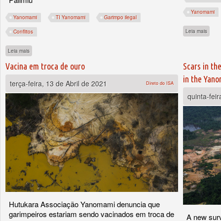
Yanomami
Yanomami
TI Yanomami
Garimpo ilegal
sobre
Leia mais
Conflitos
sobre Áudios de garimpeiros apontam para "facção armada" e risco de massacre n
Leia mais
Vacina em troca de ouro
Scars in th
in the Yano
terça-feira, 13 de Abril de 2021
Direto do ISA
quinta-fei
Hutukara Associação Yanomami denuncia que
garimpeiros estariam sendo vacinados em troca de
A new surv