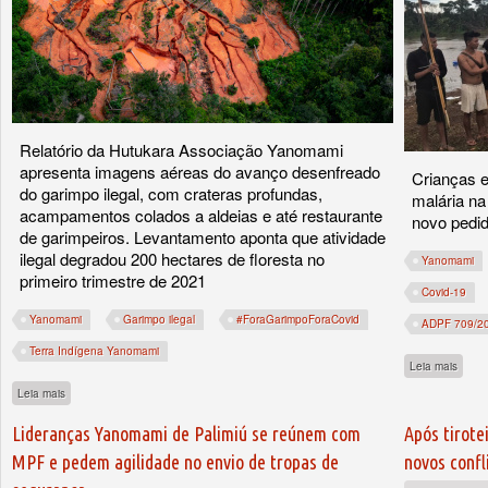
Relatório da Hutukara Associação Yanomami
apresenta imagens aéreas do avanço desenfreado
Crianças 
do garimpo ilegal, com crateras profundas,
malária na
acampamentos colados a aldeias e até restaurante
novo pedid
de garimpeiros. Levantamento aponta que atividade
ilegal degradou 200 hectares de floresta no
Yanomami
primeiro trimestre de 2021
Covid-19
Yanomami
Garimpo ilegal
#ForaGarimpoForaCovid
ADPF 709/2
Terra Indígena Yanomami
sobre
Leia mais
sobre Nova ‘Serra Pelada’ surge na Terra Yanomami
Leia mais
Lideranças Yanomami de Palimiú se reúnem com
Após tirote
MPF e pedem agilidade no envio de tropas de
novos confl