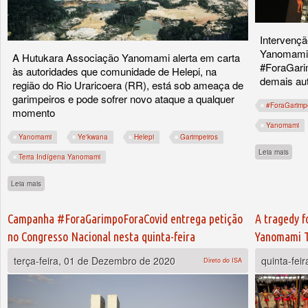
Intervençã
Yanomami 
A Hutukara Associação Yanomami alerta em carta
#ForaGari
às autoridades que comunidade de Helepi, na
demais au
região do Rio Uraricoera (RR), está sob ameaça de
garimpeiros e pode sofrer novo ataque a qualquer
#ForaGarimp
momento
Yanomami
Yanomami
Ye'kwana
Helepi
Garimpeiros
sobre
Leia mais
Terra Indígena Yanomami
sobre Denúncia: garimpeiro ataca indígena na Terra Yanomami
Leia mais
Campanha #ForaGarimpoForaCovid entrega petição
A tragedy f
no Congresso Nacional nesta quinta-feira
Yanomami T
terça-feira, 01 de Dezembro de 2020
quinta-fei
Direto do ISA