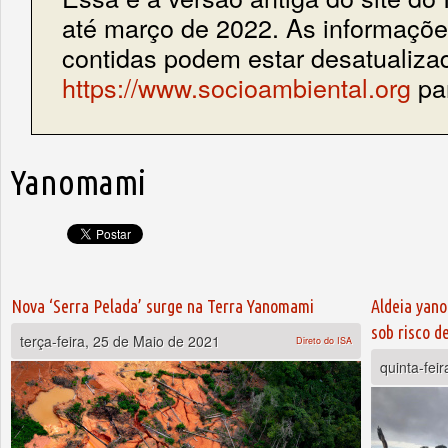
até março de 2022. As informações
contidas podem estar desatualiza
https://www.socioambiental.org
par
Yanomami
Páginas
Nova ‘Serra Pelada’ surge na Terra Yanomami
Aldeia yano
sob risco d
terça-feira, 25 de Maio de 2021
Direto do ISA
quinta-fei