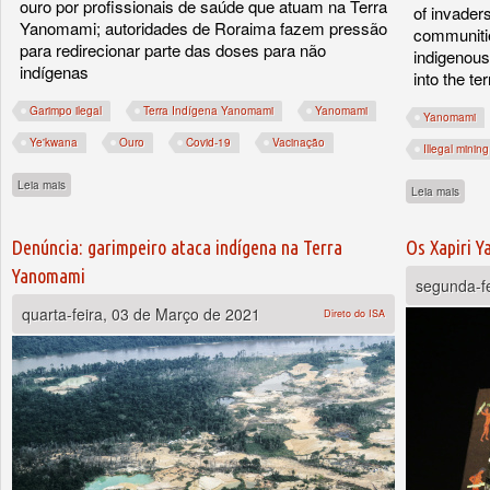
ouro por profissionais de saúde que atuam na Terra
of invaders
Yanomami; autoridades de Roraima fazem pressão
communitie
para redirecionar parte das doses para não
indigenous
indígenas
into the ter
Garimpo ilegal
Terra Indígena Yanomami
Yanomami
Yanomami
Ye'kwana
Ouro
Covid-19
Vacinação
Illegal mining
sobre Vacina em troca de ouro
Leia mais
sobre
Leia mais
Denúncia: garimpeiro ataca indígena na Terra
Os Xapiri 
Yanomami
segunda-f
quarta-feira, 03 de Março de 2021
Direto do ISA